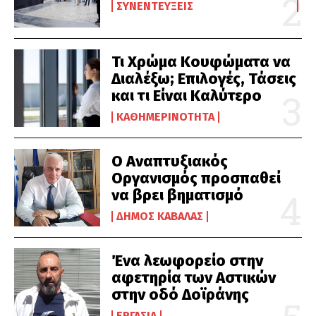
ΣΥΝΕΝΤΕΎΞΕΙΣ
Τι Χρώμα Κουφώματα να
Διαλέξω; Επιλογές, Τάσεις
και τι Είναι Καλύτερο
ΚΑΘΗΜΕΡΙΝΌΤΗΤΑ
Ο Αναπτυξιακός
Οργανισμός προσπαθεί
να βρει βηματισμό
ΔΉΜΟΣ ΚΑΒΆΛΑΣ
Ένα λεωφορείο στην
αφετηρία των Αστικών
στην οδό Δοϊράνης
ΕΡΓΑΣΊΑ