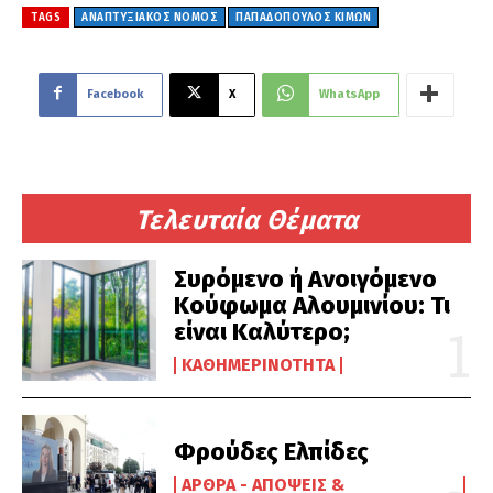
TAGS
ΑΝΑΠΤΥΞΙΑΚΌΣ ΝΌΜΟΣ
ΠΑΠΑΔΟΠΟΥΛΟΣ ΚΙΜΩΝ
Facebook
X
WhatsApp
Τελευταία Θέματα
Συρόμενο ή Ανοιγόμενο
Κούφωμα Αλουμινίου: Τι
είναι Καλύτερο;
ΚΑΘΗΜΕΡΙΝΌΤΗΤΑ
Φρούδες Ελπίδες
ΆΡΘΡΑ - ΑΠΌΨΕΙΣ &