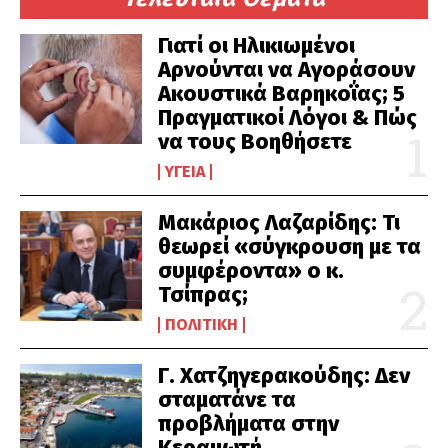
Γιατί οι Ηλικιωμένοι
Αρνούνται να Αγοράσουν
Ακουστικά Βαρηκοΐας; 5
Πραγματικοί Λόγοι & Πώς
να τους Βοηθήσετε
ΥΓΕΊΑ
Μακάριος Λαζαρίδης: Τι
θεωρεί «σύγκρουση με τα
συμφέροντα» ο κ.
Τσίπρας;
ΠΟΛΙΤΙΚΉ
Γ. Χατζηγερακούδης: Δεν
σταματάνε τα
προβλήματα στην
Κεραμωτή