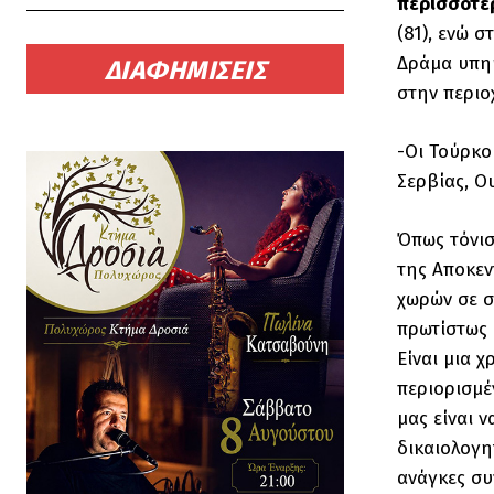
περισσότερ
(81), ενώ σ
Δράμα υπηκ
ΔΙΑΦΗΜΙΣΕΙΣ
στην περιο
-Οι Τούρκο
Σερβίας, Ο
Όπως τόνισ
της Αποκεν
χωρών σε σ
πρωτίστως 
Είναι μια 
περιορισμέ
μας είναι 
δικαιολογη
ανάγκες συ