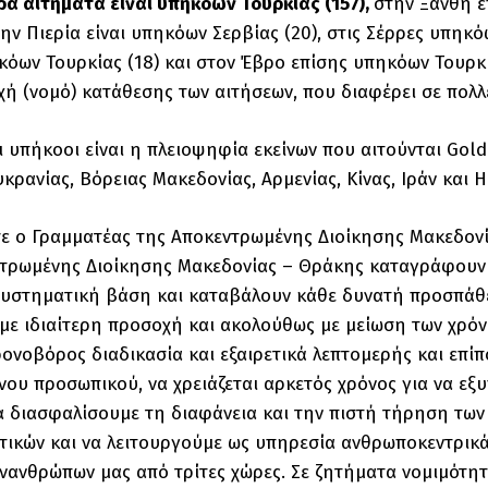
α αιτήματα είναι υπηκόων Τουρκίας (157),
στην Ξάνθη ε
την Πιερία είναι υπηκόων Σερβίας (20), στις Σέρρες υπηκό
όων Τουρκίας (18) και στον Έβρο επίσης υπηκόων Τουρκία
χή (νομό) κατάθεσης των αιτήσεων, που διαφέρει σε πολλ
ι υπήκοοι είναι η πλειοψηφία εκείνων που αιτούνται Gold
υκρανίας, Βόρειας Μακεδονίας, Αρμενίας, Κίνας, Ιράν και 
ε ο Γραμματέας της Αποκεντρωμένης Διοίκησης Μακεδονί
τρωμένης Διοίκησης Μακεδονίας – Θράκης καταγράφουν τ
υστηματική βάση και καταβάλουν κάθε δυνατή προσπάθει
με ιδιαίτερη προσοχή και ακολούθως με μείωση των χρόν
χρονοβόρος διαδικασία και εξαιρετικά λεπτομερής και επίπ
νου προσωπικού, να χρειάζεται αρκετός χρόνος για να εξ
να διασφαλίσουμε τη διαφάνεια και την πιστή τήρηση τω
τικών και να λειτουργούμε ως υπηρεσία ανθρωποκεντρικά,
νανθρώπων μας από τρίτες χώρες. Σε ζητήματα νομιμότητα