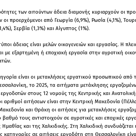
οότητες των αιτούντων άδεια διαμονής κυριαρχούν οι προ
οι προερχόμενοι από Γεωργία (6,9%), Ρωσία (4,1%), Τουρκία
,4%), Σερβία (1,3%) και Αίγυπτος (1%).
 τύποι άδειας είναι μελών οικογενειών και εργασίας. Η π
αι με εξαρτημένη ή εποχιακή εργασία στην αγροτική οικον
ατών.
τηγορία είναι οι μετακλήσεις εργατικού προσωπικού από τ
 Θεσσαλονίκη, το 2025, τα αιτήματα μετάκλησης εργαζομέν
ς εργοδοτών στους 12 νομούς της Κεντρικής και Ανατολική
ι αριθμοί αιτήσεων είναι στην Κεντρική Μακεδονία (Πέλλα
Μακεδονία και Θράκη οι αιτήσεις για μετακλήσεις εργαζομ
 βαθμό τους αντιστοιχούν σε αγροτικές και εποχικές εργασ
ς Ημαθίας και της Χαλκιδικής. Στη Χαλκιδική συνδυάζεται
ς κατηγορίες σε αιτήσεις εργοδότη στη Θεσσαλονίκη είνα