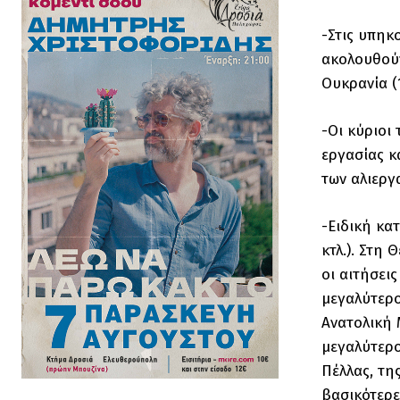
-Στις υπηκ
ακολουθούν 
Ουκρανία (1
-Οι κύριοι
εργασίας κ
των αλιεργ
-Ειδική κα
κτλ.). Στη
οι αιτήσει
μεγαλύτερο
Ανατολική 
μεγαλύτερο
Πέλλας, τη
βασικότερε