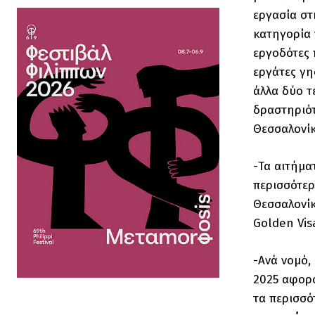
εργασία στ
κατηγορία 
εργοδότες 
εργάτες γη
άλλα δύο τ
δραστηριότ
Θεσσαλονίκη
-Τα αιτήμα
περισσότερ
Θεσσαλονίκ
Golden Vis
-Ανά νομό,
2025 αφορο
τα περισσό