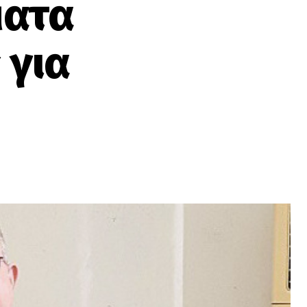
ματα
 για