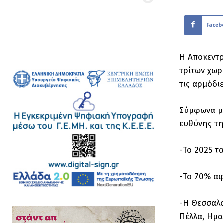
Faceb
Η Αποκεντρ
τρίτων χωρ
τις αρμόδι
Σύμφωνα με
ευθύνης τη
-Το 2025 τ
-Το 70% αφ
-Η Θεσσαλο
Πέλλα, Ημαθ