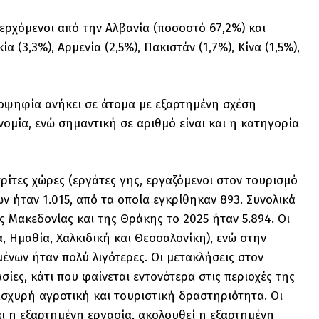
ερχόμενοι από την Αλβανία (ποσοστό 67,2%) και
 (3,3%), Αρμενία (2,5%), Πακιστάν (1,7%), Κίνα (1,5%),
λειοψηφία ανήκει σε άτομα με εξαρτημένη σχέση
ομία, ενώ σημαντική σε αριθμό είναι και η κατηγορία
ρίτες χώρες (εργάτες γης, εργαζόμενοι στον τουρισμό
ων ήταν 1.015, από τα οποία εγκρίθηκαν 893. Συνολικά
ς Μακεδονίας και της Θράκης το 2025 ήταν 5.894. Οι
, Ημαθία, Χαλκιδική και Θεσσαλονίκη), ενώ στην
ένων ήταν πολύ λιγότερες. Οι μετακλήσεις στον
ίες, κάτι που φαίνεται εντονότερα στις περιοχές της
 ισχυρή αγροτική και τουριστική δραστηριότητα. Οι
ι η εξαρτημένη εργασία, ακολουθεί η εξαρτημένη