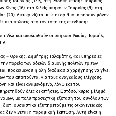
πίσης Τουρκίας (139), στη Ροδόπη επίσης Τουρκίας
ων Κίνας (16), στο Κιλκίς υπηκόων Τουρκίας (9), στη
ς (20). Διευκρινίζεται πως οι αριθμοί αφορούν μόνον
ές περιπτώσεις από τον τόπο της επένδυσης.
en Visa και ακολουθούν οι υπήκοοι Ρωσίας, Ισραήλ,
ΗΠΑ.
ας – Θράκης, Δημήτρης Γαλαμάτης, «οι υπηρεσίες
ην πορεία των αδειών διαμονής πολιτών τρίτων
α, προκειμένου η όλη διαδικασία χορήγησης να γίνει
ων που απαιτούνται για τους αναγκαίους ελέγχους.
ονη και είναι αναμενόμενο, λόγω και του
υπηρετηθούν όλες οι αιτήσεις. Ωστόσο, κύριο μέλημά
ν νόμων, με πολύ προσεχτική εξέταση του συνόλου των
 διότι ουσιαστικά εξυπηρετούμε τις οικογενειακές
ς δεν γίνεται η παραμικρή έκπτωση. Αυτή είναι η