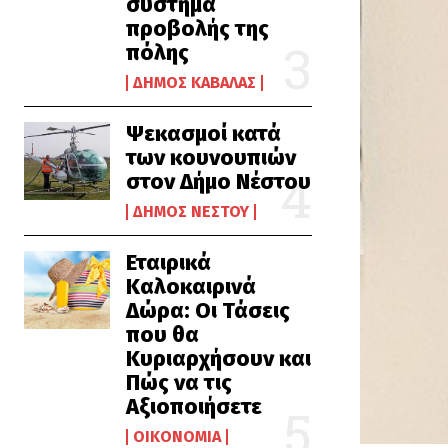
σύστημα
προβολής της
πόλης
ΔΉΜΟΣ ΚΑΒΆΛΑΣ
Ψεκασμοί κατά
των κουνουπιών
στον Δήμο Νέστου
ΔΉΜΟΣ ΝΈΣΤΟΥ
Εταιρικά
Καλοκαιρινά
Δώρα: Οι Τάσεις
που θα
Κυριαρχήσουν και
Πώς να τις
Αξιοποιήσετε
ΟΙΚΟΝΟΜΊΑ