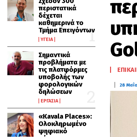
πε
Σχεδόν 300
περιστατικά
δέχεται
υπ
καθημερινά το
Τμήμα Επειγόντων
ΥΓΕΊΑ
Go
Σημαντικά
προβλήματα με
τις πλατφόρμες
ΕΠΙΚΑ
υποβολής των
φορολογικών
28 Μαΐ
δηλώσεων
ΕΡΓΑΣΊΑ
«Kavala Places»:
Ολοκληρωμένο
ψηφιακό