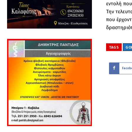
εντολή που
Την τελευτα
που έρχοντ
δραστηριότ
TAGS
GO
Faceb