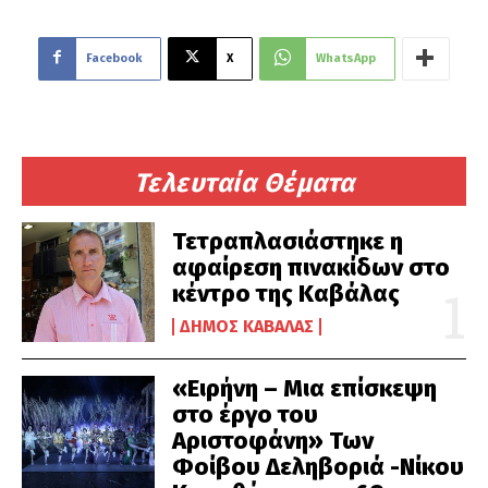
Facebook
X
WhatsApp
Τελευταία Θέματα
Τετραπλασιάστηκε η
αφαίρεση πινακίδων στο
κέντρο της Καβάλας
ΔΉΜΟΣ ΚΑΒΆΛΑΣ
«Ειρήνη – Μια επίσκεψη
στο έργο του
Αριστοφάνη» Των
Φοίβου Δεληβοριά -Νίκου