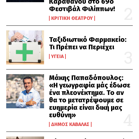
Καραθάνου στο 69ο
Φεστιβάλ Φιλίππων!
ΚΡΙΤΙΚΉ ΘΕΆΤΡΟΥ
Ταξιδιωτικό Φαρμακείο:
Τι Πρέπει να Περιέχει
ΥΓΕΊΑ
Μάκης Παπαδόπουλος:
«Η γεωγραφία μάς έδωσε
ένα πλεονέκτημα. Το αν
θα το μετατρέψουμε σε
ευημερία είναι δική μας
ευθύνη»
ΔΉΜΟΣ ΚΑΒΆΛΑΣ