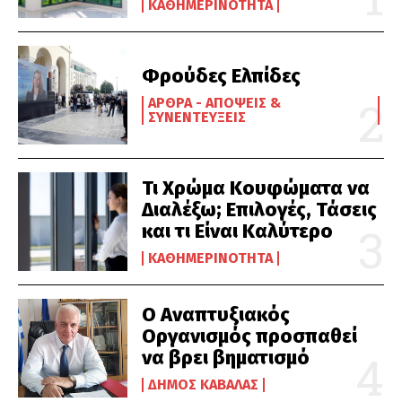
ΚΑΘΗΜΕΡΙΝΌΤΗΤΑ
Φρούδες Ελπίδες
ΆΡΘΡΑ - ΑΠΌΨΕΙΣ &
ΣΥΝΕΝΤΕΎΞΕΙΣ
Τι Χρώμα Κουφώματα να
Διαλέξω; Επιλογές, Τάσεις
και τι Είναι Καλύτερο
ΚΑΘΗΜΕΡΙΝΌΤΗΤΑ
Ο Αναπτυξιακός
Οργανισμός προσπαθεί
να βρει βηματισμό
ΔΉΜΟΣ ΚΑΒΆΛΑΣ