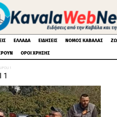
ΕΙΣ
ΕΛΛΆΔΑ
ΕΙΔΉΣΕΙΣ
ΝΟΜΌΣ ΚΑΒΆΛΑΣ
ΖΩ
ΈΡΟΥΝ
ΌΡΟΙ ΧΡΉΣΗΣ
UPOLI 1
 1