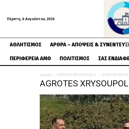
Πέμπτη, 6 Αυγούστου, 2026
ΑΘΛΗΤΙΣΜΌΣ
ΆΡΘΡΑ – ΑΠΌΨΕΙΣ & ΣΥΝΕΝΤΕΎΞ
ΠΕΡΙΦΈΡΕΙΑ ΑΜΘ
ΠΟΛΙΤΙΣΜΌΣ
ΣΑΣ ΕΝΔΙΑΦ
Αρχική
AGROTES XRYSOUPOLI 1
AGROTES XRYSO
AGROTES XRYSOUPOLI