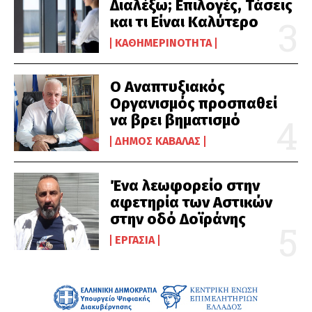
Διαλέξω; Επιλογές, Τάσεις
και τι Είναι Καλύτερο
ΚΑΘΗΜΕΡΙΝΌΤΗΤΑ
Ο Αναπτυξιακός
Οργανισμός προσπαθεί
να βρει βηματισμό
ΔΉΜΟΣ ΚΑΒΆΛΑΣ
Ένα λεωφορείο στην
αφετηρία των Αστικών
στην οδό Δοϊράνης
ΕΡΓΑΣΊΑ