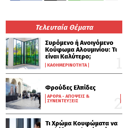
Τελευταία Θέματα
Συρόμενο ή Ανοιγόμενο
Κούφωμα Αλουμινίου: Τι
είναι Καλύτερο;
ΚΑΘΗΜΕΡΙΝΌΤΗΤΑ
Φρούδες Ελπίδες
ΆΡΘΡΑ - ΑΠΌΨΕΙΣ &
ΣΥΝΕΝΤΕΎΞΕΙΣ
Τι Χρώμα Κουφώματα να