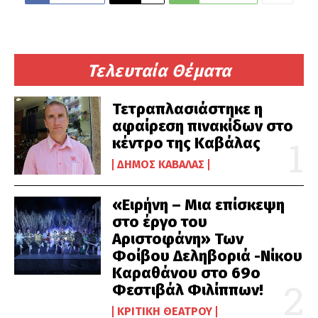
Τελευταία Θέματα
Τετραπλασιάστηκε η
αφαίρεση πινακίδων στο
κέντρο της Καβάλας
ΔΉΜΟΣ ΚΑΒΆΛΑΣ
«Ειρήνη – Μια επίσκεψη
στο έργο του
Αριστοφάνη» Των
Φοίβου Δεληβοριά -Νίκου
Καραθάνου στο 69ο
Φεστιβάλ Φιλίππων!
ΚΡΙΤΙΚΉ ΘΕΆΤΡΟΥ