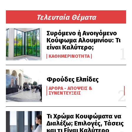
Τελευταία Θέματα
Συρόμενο ή Ανοιγόμενο
Κούφωμα Αλουμινίου: Τι
είναι Καλύτερο;
ΚΑΘΗΜΕΡΙΝΌΤΗΤΑ
Φρούδες Ελπίδες
ΆΡΘΡΑ - ΑΠΌΨΕΙΣ &
ΣΥΝΕΝΤΕΎΞΕΙΣ
Τι Χρώμα Κουφώματα να
Διαλέξω; Επιλογές, Τάσεις
και τι Είναι Καλύτερο