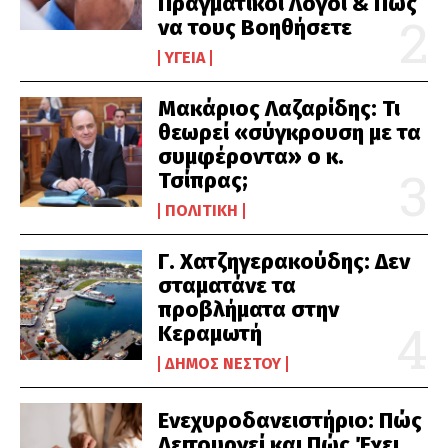
Πραγματικοί Λόγοι & Πώς
να τους Βοηθήσετε
ΥΓΕΊΑ
Μακάριος Λαζαρίδης: Τι
θεωρεί «σύγκρουση με τα
συμφέροντα» ο κ.
Τσίπρας;
ΠΟΛΙΤΙΚΉ
Γ. Χατζηγερακούδης: Δεν
σταματάνε τα
προβλήματα στην
Κεραμωτή
ΔΉΜΟΣ ΝΈΣΤΟΥ
Ενεχυροδανειστήριο: Πώς
Λειτουργεί και Πώς Έχει