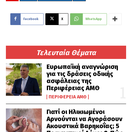
Facebook
X
WhatsApp
Τελευταία Θέματα
Ευρωπαϊκή αναγνώριση
για τις δράσεις οδικής
ασφάλειας της
Περιφέρειας ΑΜΘ
ΠΕΡΙΦΈΡΕΙΑ ΑΜΘ
Γιατί οι Ηλικιωμένοι
Αρνούνται να Αγοράσουν
Ακουστικά Βαρηκοΐας; 5