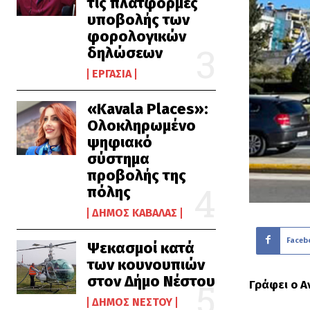
τις πλατφόρμες
υποβολής των
φορολογικών
δηλώσεων
ΕΡΓΑΣΊΑ
«Kavala Places»:
Ολοκληρωμένο
ψηφιακό
σύστημα
προβολής της
πόλης
ΔΉΜΟΣ ΚΑΒΆΛΑΣ
Faceb
Ψεκασμοί κατά
των κουνουπιών
στον Δήμο Νέστου
Γράφει ο 
ΔΉΜΟΣ ΝΈΣΤΟΥ