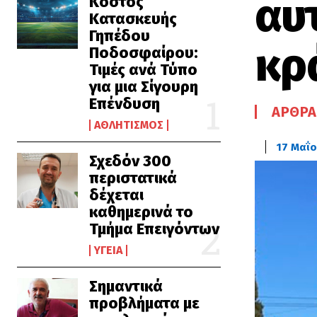
αυ
Κόστος
Κατασκευής
Γηπέδου
κρ
Ποδοσφαίρου:
Τιμές ανά Τύπο
για μια Σίγουρη
Επένδυση
ΆΡΘΡΑ
ΑΘΛΗΤΙΣΜΌΣ
17 Μαΐο
Σχεδόν 300
περιστατικά
δέχεται
καθημερινά το
Τμήμα Επειγόντων
ΥΓΕΊΑ
Σημαντικά
προβλήματα με