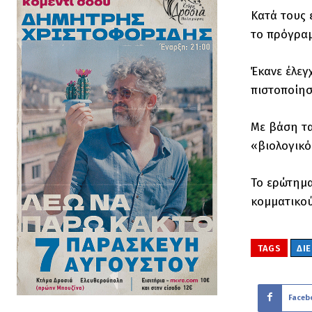
Κατά τους 
το πρόγρα
Έκανε έλεγ
πιστοποίησ
Με βάση τα
«βιολογικό
Το ερώτημα
κομματικού
TAGS
ΔΙ
Faceb