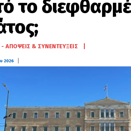
τό το διεφθαρμ
άτος;
 - ΑΠΌΨΕΙΣ & ΣΥΝΕΝΤΕΎΞΕΙΣ
υ 2026