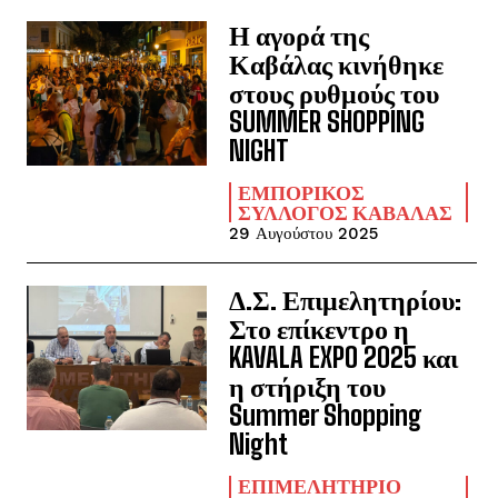
Η αγορά της
Καβάλας κινήθηκε
στους ρυθμούς του
SUMMER SHOPPING
NIGHT
ΕΜΠΟΡΙΚΌΣ
ΣΎΛΛΟΓΟΣ ΚΑΒΆΛΑΣ
29 Αυγούστου 2025
Δ.Σ. Επιμελητηρίου:
Στο επίκεντρο η
KAVALA EXPO 2025 και
η στήριξη του
Summer Shopping
Night
ΕΠΙΜΕΛΗΤΉΡΙΟ