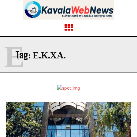
Ε
Tag:
Ε.Κ.ΧΑ.