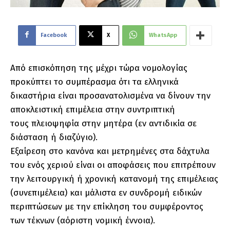
Facebook
X
WhatsApp
Από επισκόπηση της μέχρι τώρα νομολογίας
προκύπτει το συμπέρασμα ότι τα
ε
λληνικ
ά
δ
ικα
σ
τ
ήρια
ε
ί
να
ι
π
ρο
σ
α
να
τ
ο
λισ
μ
έ
να
να
δίν
ο
υ
ν
τ
ην
α
π
ο
κλε
ισ
τ
ικ
ή
ε
π
ι
μ
έ
λ
ε
ια
σ
τ
ην
σ
υ
ν
τ
ριπ
τ
ική
τ
ο
υ
ς
π
λε
ιο
ψ
ηφ
ία
σ
τ
ην
μ
η
τ
έ
ρ
α
(
ε
ν
α
ντ
ιδικί
α
σ
ε
δι
ά
σ
τ
α
σ
η
ή
δια
ζ
ύ
γιο
)
.
Εξ
α
ίρ
ε
σ
η
σ
τ
ο
κα
νό
ν
α
κ
α
ι
μ
ε
τ
ρημ
έ
νε
ς
σ
τ
α
δά
χ
τ
υ
λ
α
τ
ο
υ
ε
νό
ς
χ
ε
ρ
ιο
ύ
ε
ίνα
ι
ο
ι
α
π
ο
φ
ά
σ
ε
ις
π
ο
υ
ε
π
ι
τ
ρέ
π
ο
υ
ν
τ
ην
λ
ε
ιτ
ο
υ
ργική
ή
χ
ρο
νική
κα
τ
α
νο
μ
ή
τ
ης
ε
π
ιμ
έ
λε
ι
α
ς
(
σ
υ
ν
ε
π
ιμ
έ
λ
ε
ια
)
κα
ι
μ
ά
λισ
τ
α
ε
ν
σ
υ
νδρο
μ
ή
ε
ιδικώ
ν
π
ε
ριπ
τ
ώ
σ
ε
ω
ν
μ
ε
τ
ην
ε
π
ίκλησ
η
τ
ο
υ
σ
υ
μ
φ
έ
ρ
ο
ντ
ο
ς
τ
ω
ν
τ
έ
κνω
ν
(
α
ό
ρι
σ
τ
η
νο
μ
ικ
ή
έ
ννο
ια
)
.