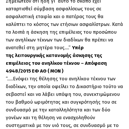
Σημειωτέον ότι ήδη γι` αυτό το σκοπό έχει
καταρτισθεί σύμβαση ασφαλίσεως τους σε
ασφαλιστική εταιρία και ο πατέρας τους θα
καλύπτει το κόστος των ετήσιων ασφαλίστρων. Κατά
τα λοιπά η άσκηση της επιμέλειας του προσώπου
των ανηλίκων τέκνων των διαδίκων θα πρέπει να
ανατεθεί στη μητέρα τους….”
Υπέρ
της
λειτουργικής κατανομής άσκησης της
επιμέλειας του ανηλίκου τέκνου – Απόφαση
4948/2015 ΕΦ ΑΘ ( ΜΟΝ )
“…..Ενόψει της θέλησης του ανηλίκου τέκνου των
διαδίκων, την οποία οφείλει το Δικαστήριο τούτο να
σεβαστεί και να λάβει υπόψη του, συνεκτιμώμενου
του βαθμού ωριμότητας και συγκρότησής του σε
συνδυασμό με την καταλληλότητα και των δύο
γονέων και τη θέληση να ενασχοληθούν
συστηματικά με τον υιό τους, σε συνδυασμό με το