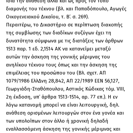
ίδια την ανάθεση αλλά και ως προς τον τόπο
διαμονής του τέκνου (βλ. και Παπαδόπουλο, Αγωγές
Οικογενειακού Δικαίου, τ. Β’. σ. 269).
Περαιτέρω, το Δικαστήριο σε περίπτωση διακοπής
της συμβίωσης των διαδίκων συζύγων έχει τη
δυνατότητα σύμφωνα με τις διατάξεις των άρθρων
1513 παρ. 1 εδ. 2,1514 ΑΚ να κατανείμει μεταξύ
αυτών την άσκηση της γονικής μέριμνας του
ανηλίκου τέκνου τους όπως και την άσκηση της
επιμέλειας του προσώπου του (Βλ. σχετ. ΑΠ
1079/1986 ΕλλΔνη 28,842, ΑΠ 22/1989 ΕΕΝ 56,127,
Γεωργιάδη-Σταθόπουλου, Αστικός Κώδικας τόμ. VIII,
2η έκδοση, υπ’ άρθρα 1513-1514, αρ. 77 επ.). Η εν
λόγω κατανομή μπορεί να είναι λειτουργική, δηλ.
ανάθεση ορισμένων λειτουργών στον ένα γονέα και
των υπολοίπων στον άλλο ή χρονική δηλαδή
εναλλασσόμενη άσκηση της γονικής μέριμνας και