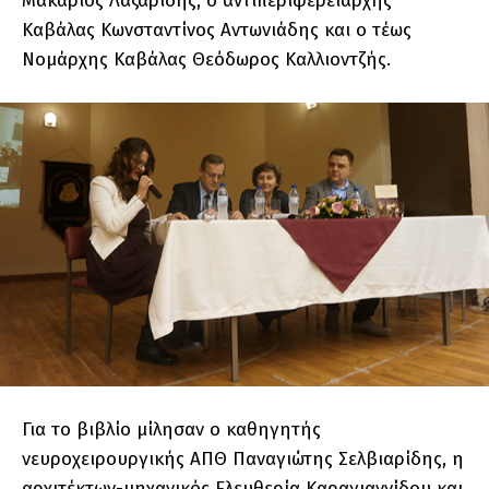
Μακάριος Λαζαρίδης, ο αντιπεριφερειάρχης
Καβάλας Κωνσταντίνος Αντωνιάδης και ο τέως
Νομάρχης Καβάλας Θεόδωρος Καλλιοντζής.
Για το βιβλίο μίλησαν ο καθηγητής
νευροχειρουργικής ΑΠΘ Παναγιώτης Σελβιαρίδης, η
αρχιτέκτων-μηχανικός Ελευθερία Καραγιαννίδου και