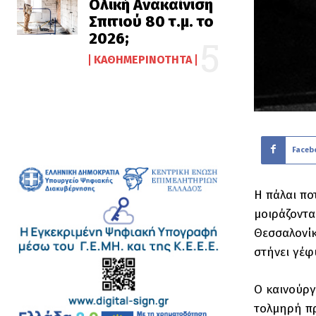
Ολική Ανακαίνιση
Σπιτιού 80 τ.μ. το
2026;
ΚΑΘΗΜΕΡΙΝΌΤΗΤΑ
Faceb
Η πάλαι πο
μοιράζοντα
Θεσσαλονίκ
στήνει γέφ
Ο καινούργ
τολμηρή πρ