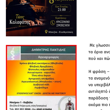
Με γλωσσικ
τα όρια αν
πού και πώ
Η φράση – 
τα αναμενό
να υπερβάλλ
αντιληπτό 
παράδοση τ
ακόμα πιο 