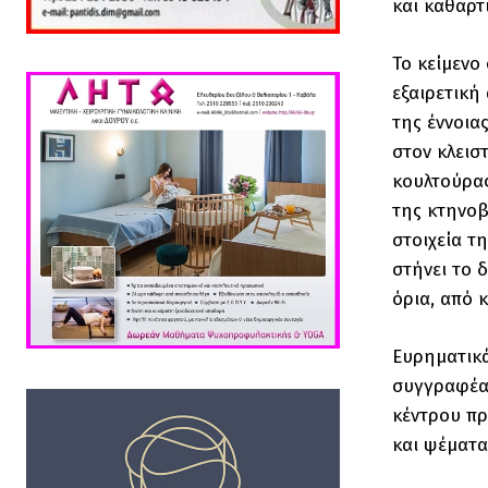
και καθαρτ
Το κείμενο
εξαιρετική
της έννοια
στον κλεισ
κουλτούρας
της κτηνοβ
στοιχεία τ
στήνει το 
όρια, από 
Ευρηματικά
συγγραφέας
κέντρου πρ
και ψέματα,