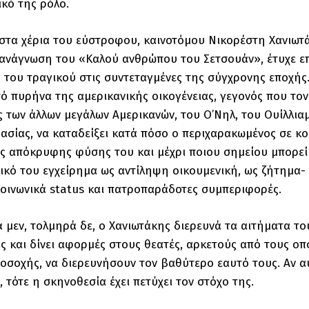
ικό της ρόλο.
 στα χέρια του εύστροφου, καινοτόμου Νικορέστη Χανιωτά
 ανάγνωση του «Καλού ανθρώπου του Σετσουάν», έτυχε ε
ς του τραγικού στις συντεταγμένες της σύγχρονης εποχής.
τό πυρήνα της αμερικανικής οικογένειας, γεγονός που τ
 των άλλων μεγάλων Αμερικανών, του Ο’Νηλ, του Ουίλλιαμ
ασίας, να καταδείξει κατά πόσο ο περιχαρακωμένος σε κο
ης απόκρυφης φύσης του και μέχρι ποιου σημείου μπορεί 
δικό του εγχείρημα ως αντίληψη οικουμενική, ως ζήτημα-
κοινωνικά status και πατροπαράδοτες συμπεριφορές.
 μεν, τολμηρά δε, ο Χανιωτάκης διερευνά τα αιτήματα το
 και δίνει αφορμές στους θεατές, αρκετούς από τους οπ
οσοχής, να διερευνήσουν τον βαθύτερο εαυτό τους. Αν α
 τότε η σκηνοθεσία έχει πετύχει τον στόχο της.