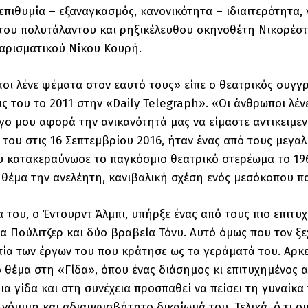
επιθυμία – εξαναγκασμός, κανονικότητα – ιδιαιτερότητα
 του πολυτάλαντου και ρηξικέλευθου σκηνοθέτη Νικορέστη
χαρισματικού Νίκου Κουρή.
οι λένε ψέματα στον εαυτό τους» είπε ο θεατρικός συγγρ
ις του το 2011 στην «Daily Telegraph». «Οι άνθρωποι λένε
ργο μου αφορά την ανικανότητά μας να είμαστε αντικειμεν
 του στις 16 Σεπτεμβρίου 2016, ήταν ένας από τους μεγα
υ κατακεραύνωσε το παγκόσμιο θεατρικό στερέωμα το 196
 θέμα την ανελέητη, κανιβαλική σχέση ενός μεσόκοπου π
α του, ο Έντουρντ Άλμπι, υπήρξε ένας από τους πιο επι
ία Πούλιτζερ και δύο βραβεία Τόνυ. Αυτό όμως που τον ξ
ία των έργων του που κράτησε ως τα γεράματά του. Αρκεί 
ό θέμα στη «Γίδα», όπου ένας διάσημος κι επιτυχημένος α
ια γίδα και στη συνέχεια προσπαθεί να πείσει τη γυναίκα
ά νόμιμη και αδιαμφισβήτητο δικαίωμά του. Τελικά, ό,τι 