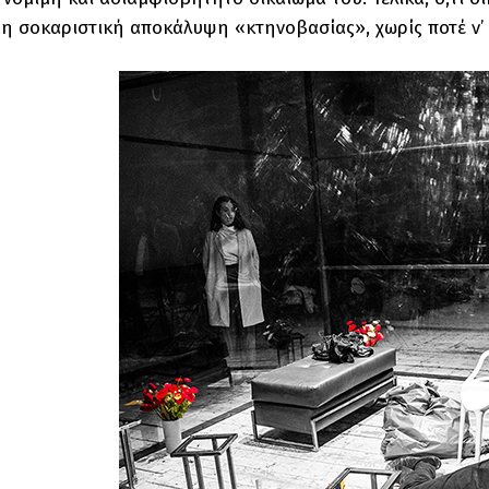
 η σοκαριστική αποκάλυψη «κτηνοβασίας», χωρίς ποτέ ν’