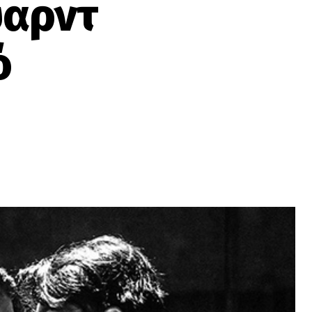
υαρντ
ό