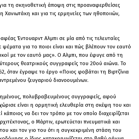
, για τη σκηνοθετική άποψη στις προαναφερθείσες
 Χανιωτάκη και για τις ερμηνείες των ηθοποιιών,
αφέας Έντουαρντ Αλμπι σε μία από τις τελευταίες
 ψέματα για το ποιοι είναι και πώς βλέπουν τον εαυτό
ικοί με τον εαυτό μας». Ο Αλμπι, που έφυγε από τη
λύτερους θεατρικούς συγγραφείς του 20ού αιώνα. Το
2, όταν έγραψε το έργο «Ποιος φοβάται τη Βιρτζίνια
αντρεμένου ζευγαριού διανοουμένων.
τυχημένους, πολυβραβευμένους συγγραφείς, αφού
εχώρισε είναι η ορμητική ελευθερία στη σκέψη του και
κάποιος να δει τον τρόπο με τον οποίο διαχειρίζεται
ρχιτέκτονας, ο Μάρτιν, ερωτεύεται πνευματικά και
 του και τον γιο του ότι η συγκεκριμένη στάση του
οικοδόμησε ο ίδιος κατακρημνίζεται στο βαθύ ρήγμα