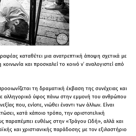
γραφέας καταθέτει μια ανατρεπτική άποψη σχετικά με
 κοινωνία και προσκαλεί το κοινό ν’ αναλογιστεί από
προοιωνίζεται τη δραματική έκβαση της συνέχειας και
 με αλληγορικό ύφος πάνω στην εμμονή του ανθρώπου
ξίας που, ενίοτε, νιώθει έναντι των άλλων. Είναι
ώσει, κατά κάποιο τρόπο, την αριστοτελική
θώς παραπέμπει ευθέως στην «Τράγου Ωδή», αλλά και
ϊκής και χριστιανικής παράδοσης με τον εξιλαστήριο