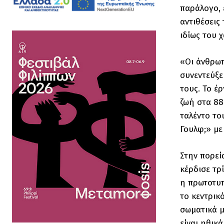
παράλογο, 
αντιθέσεις
ιδίως του 
«Οι άνθρωπ
συνεντεύξε
τους. Το έ
ζωή στα 88
ταλέντο το
Γουλφ;» με
Στην πορεί
κέρδισε τρ
η πρωτοτυπ
το κεντρικ
σωματικά μ
είναι ηθικ