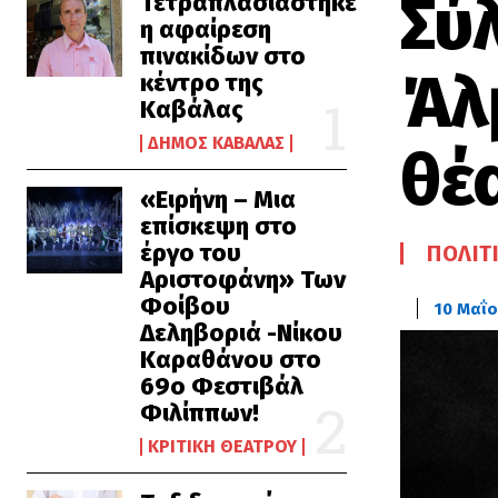
Σύ
Τετραπλασιάστηκε
η αφαίρεση
πινακίδων στο
Άλ
κέντρο της
Καβάλας
ΔΉΜΟΣ ΚΑΒΆΛΑΣ
θέ
«Ειρήνη – Μια
επίσκεψη στο
έργο του
ΠΟΛΙΤ
Αριστοφάνη» Των
Φοίβου
10 Μαΐο
Δεληβοριά -Νίκου
Καραθάνου στο
69ο Φεστιβάλ
Φιλίππων!
ΚΡΙΤΙΚΉ ΘΕΆΤΡΟΥ