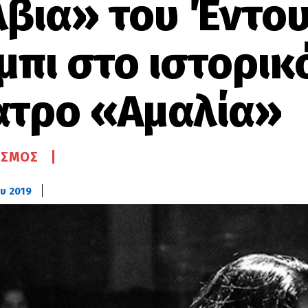
λβια» του Έντο
μπι στο ιστορικ
ατρο «Αμαλία»
ΙΣΜΌΣ
υ 2019