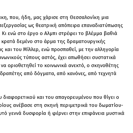
κη, που, ήδη, μας χάρισε στη Θεσσαλονίκη μια
πεξεργασίας ως θεατρική απόπειρα επαναδιατύπωσης
 Κι ενώ στο έργο ο Αλμπι στρέφει το βλέμμα βαθιά
ον κρατά δεμένο στο άρμα της δραματουργικής
ς και του Μίλλερ, ενώ προσπαθεί, με την αλληγορία
ινωνικούς τύπους αστός, έχει απωθήσει συστατικά
να οριοθετηθεί το κοινωνικά ανεκτό, ο σκηνοθέτης
 δραπέτης από δόγματα, από κανόνες, από τεχνητά
υ διαφορετικού και του απαγορευμένου που θίγει ο
οίους ανέβασε στη σκηνή περιμετρικά του δωματίου-
υτό γεννά δυσφορία ή φέρνει στην επιφάνεια μυστικά