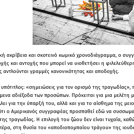
ή ακρίβεια και σκοτεινό κωμικό χρονοδιάγραμμα, ο συγ
οχής και αντοχής που μπορεί να υιοθετήσει η φιλελεύθερη
ς αντλούνται γραμμές κανονικότητας και αποδοχής.
υπότιτλος: «σημειώσεις για τον ορισμό της τραγωδίας», 
μενα αδιέξοδα των προσώπων. Πρόκειται για μια μελέτη
ει για την ύπαρξή του, αλλά και για το αίσθημα της μειονε
ότι ο Αμερικανός συγγραφέας προσπαθεί εδώ να συσσωματ
ης τραγωδίας. Η επιλογή του ζώου δεν είναι τυχαία, κα
πέρα, στη θυσία του «αποδιοπομπαίου τράγου» της ιουδα