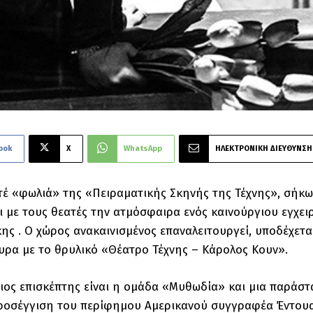
ook
X
WhatsApp
ΗΛΕΚΤΡΟΝΙΚΗ ΔΙΕΥΘΥΝΣΗ
τέ «φωλιά» της «Πειραματικής Σκηνής της Τέχνης», σήκωσ
ι με τους θεατές την ατμόσφαιρα ενός καινούργιου εγχει
ης . Ο χώρος ανακαινισμένος επαναλειτουργεί, υποδέχετα
υρα με το θρυλικό «Θέατρο Τέχνης – Κάρολος Κουν».
ιος επισκέπτης είναι η ομάδα «Μυθωδία» και μια παράσ
οσέγγιση του περίφημου Αμερικανού συγγραφέα Έντουαρν