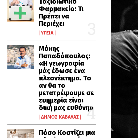
Ταξιδιωτικό
Φαρμακείο: Τι
Πρέπει να
Περιέχει
ΥΓΕΊΑ
Μάκης
Παπαδόπουλος:
«Η γεωγραφία
μάς έδωσε ένα
πλεονέκτημα. Το
αν θα το
μετατρέψουμε σε
ευημερία είναι
δική μας ευθύνη»
ΔΉΜΟΣ ΚΑΒΆΛΑΣ
Πόσο Κοστίζει μια