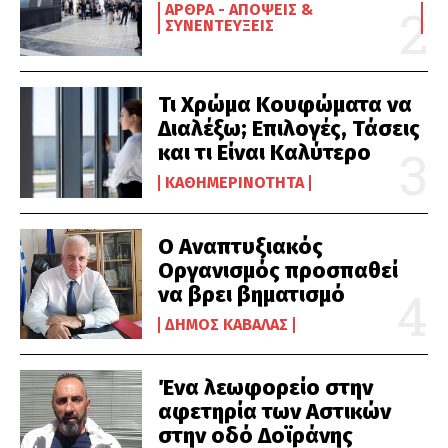
ΆΡΘΡΑ - ΑΠΌΨΕΙΣ &
ΣΥΝΕΝΤΕΎΞΕΙΣ
Τι Χρώμα Κουφώματα να
Διαλέξω; Επιλογές, Τάσεις
και τι Είναι Καλύτερο
ΚΑΘΗΜΕΡΙΝΌΤΗΤΑ
Ο Αναπτυξιακός
Οργανισμός προσπαθεί
να βρει βηματισμό
ΔΉΜΟΣ ΚΑΒΆΛΑΣ
Ένα λεωφορείο στην
αφετηρία των Αστικών
στην οδό Δοϊράνης