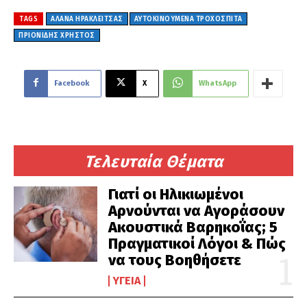
TAGS
ΑΛΆΝΑ ΗΡΑΚΛΕΊΤΣΑΣ
ΑΥΤΟΚΙΝΟΥΜΕΝΑ ΤΡΟΧΟΣΠΙΤΑ
ΠΡΙΟΝΙΔΗΣ ΧΡΗΣΤΟΣ
Facebook
X
WhatsApp
Τελευταία Θέματα
Γιατί οι Ηλικιωμένοι
Αρνούνται να Αγοράσουν
Ακουστικά Βαρηκοΐας; 5
Πραγματικοί Λόγοι & Πώς
να τους Βοηθήσετε
ΥΓΕΊΑ