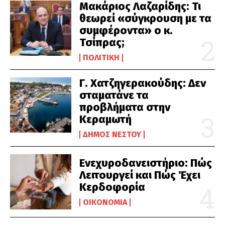
Μακάριος Λαζαρίδης: Τι
θεωρεί «σύγκρουση με τα
συμφέροντα» ο κ.
Τσίπρας;
ΠΟΛΙΤΙΚΉ
Γ. Χατζηγερακούδης: Δεν
σταματάνε τα
προβλήματα στην
Κεραμωτή
ΔΉΜΟΣ ΝΈΣΤΟΥ
Ενεχυροδανειστήριο: Πώς
Λειτουργεί και Πώς Έχει
Κερδοφορία
ΟΙΚΟΝΟΜΊΑ