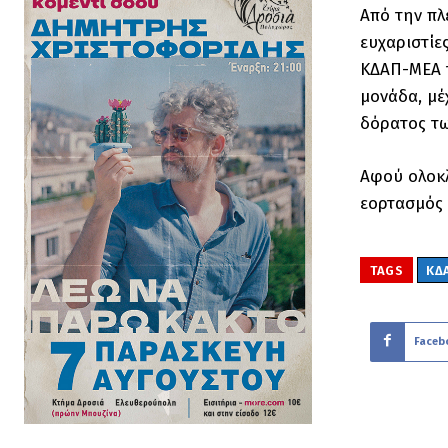
Από την πλ
ευχαριστίες
ΚΔΑΠ-ΜΕΑ τ
μονάδα, μέ
δόρατος τω
Αφού ολοκλ
εορτασμός 
TAGS
ΚΔ
Faceb