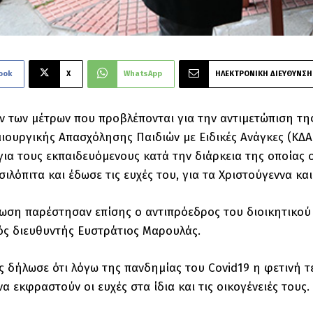
ook
X
WhatsApp
ΗΛΕΚΤΡΟΝΙΚΗ ΔΙΕΥΘΥΝΣΗ
 των μέτρων που προβλέπονται για την αντιμετώπιση τ
ιουργικής Απασχόλησης Παιδιών με Ειδικές Ανάγκες (ΚΔ
ια τους εκπαιδευόμενους κατά την διάρκεια της οποία
ιλόπιτα και έδωσε τις ευχές του, για τα Χριστούγεννα και 
ωση παρέστησαν επίσης ο αντιπρόεδρος του διοικητικο
κός διευθυντής Ευστράτιος Μαρουλάς.
 δήλωσε ότι λόγω της πανδημίας του Covid19 η φετινή τ
να εκφραστούν οι ευχές στα ίδια και τις οικογένειές τους.