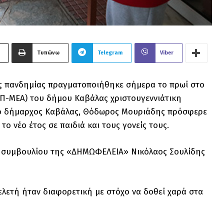
Τυπώνω
Telegram
Viber
ης πανδημίας πραγματοποιήθηκε σήμερα το πρωί στο
ΑΠ-ΜΕΑ) του δήμου Καβάλας χριστουγεννιάτικη
ς ο δήμαρχος Καβάλας, Θόδωρος Μουριάδης πρόσφερε
το νέο έτος σε παιδιά και τους γονείς τους.
ύ συμβουλίου της «ΔΗΜΩΦΕΛΕΙΑ» Νικόλαος Σουλίδης
ελετή ήταν διαφορετική με στόχο να δοθεί χαρά στα