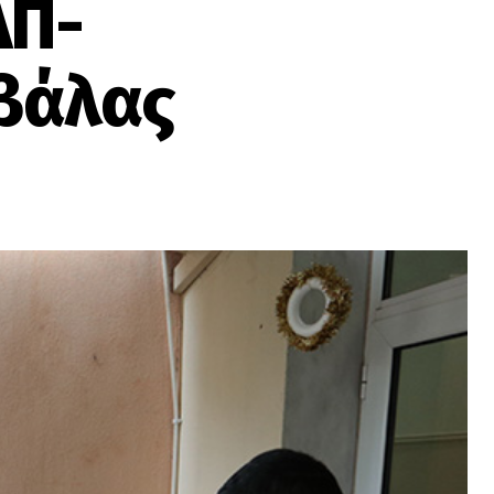
ΑΠ-
βάλας