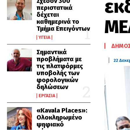
εκ
Σχεδόν 300
περιστατικά
δέχεται
ΜΕ
καθημερινά το
Τμήμα Επειγόντων
ΥΓΕΊΑ
ΔΉΜΟΣ
Σημαντικά
προβλήματα με
22 Δεκε
τις πλατφόρμες
υποβολής των
φορολογικών
δηλώσεων
ΕΡΓΑΣΊΑ
«Kavala Places»:
Ολοκληρωμένο
ψηφιακό