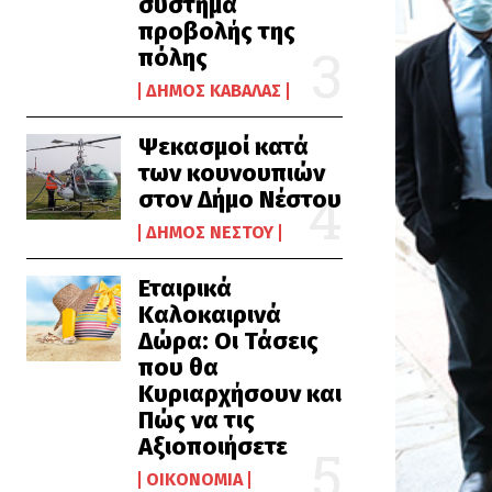
σύστημα
προβολής της
πόλης
ΔΉΜΟΣ ΚΑΒΆΛΑΣ
Ψεκασμοί κατά
των κουνουπιών
στον Δήμο Νέστου
ΔΉΜΟΣ ΝΈΣΤΟΥ
Εταιρικά
Καλοκαιρινά
Δώρα: Οι Τάσεις
που θα
Κυριαρχήσουν και
Πώς να τις
Αξιοποιήσετε
ΟΙΚΟΝΟΜΊΑ