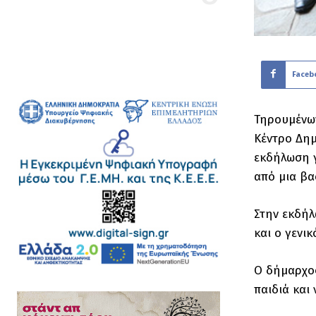
Faceb
Τηρουμένων
Κέντρο Δημ
εκδήλωση γ
από μια βασ
Στην εκδήλ
και ο γενι
Ο δήμαρχος
παιδιά και 