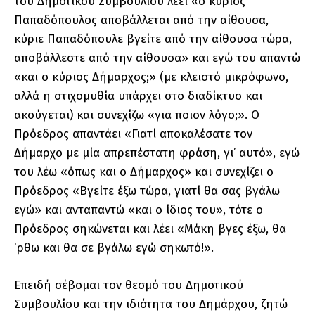
του Δημοτικού Συμβουλίου λέει «ο κύριος
Παπαδόπουλος αποβάλλεται από την αίθουσα,
κύριε Παπαδόπουλε βγείτε από την αίθουσα τώρα,
αποβάλλεστε από την αίθουσα» και εγώ του απαντώ
«και ο κύριος Δήμαρχος;» (με κλειστό μικρόφωνο,
αλλά η στιχομυθία υπάρχει στο διαδίκτυο και
ακούγεται) και συνεχίζω «για ποιον λόγο;». Ο
Πρόεδρος απαντάει «Γιατί αποκαλέσατε τον
Δήμαρχο με μία απρεπέστατη φράση, γι’ αυτό», εγώ
του λέω «όπως και ο Δήμαρχος» και συνεχίζει ο
Πρόεδρος «Βγείτε έξω τώρα, γιατί θα σας βγάλω
εγώ» και ανταπαντώ «και ο ίδιος του», τότε ο
Πρόεδρος σηκώνεται και λέει «Μάκη βγες έξω, θα
‘ρθω και θα σε βγάλω εγώ σηκωτό!».
Επειδή σέβομαι τον θεσμό του Δημοτικού
Συμβουλίου και την ιδιότητα του Δημάρχου, ζητώ