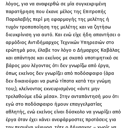
λόγος, για να αναφερθώ σε μία συγκεκριμένη
παρατήρηση που έκανε μέλος της Επιτροπής
Παραλαβής περί μη εφαρμογής της μελέτης ή
τυχόν τροποποίηση της μελέτης και να ζητήσω
διευκρίνιση για αυτό. Και ενώ είχε ήδη απαντήσει ο
αρμόδιος Αντιδήμαρχος Τεχνικών Υπηρεσιών στο
ερώτημά μου, έλαβε τον λόγο ο Δήμαρχος Καβάλας
και απάντησε και εκείνος με σκοπό υποτιμητικό σε
βάρος μου λέγοντας ότι δεν γνωρίζω από έργα,
όπως εκείνος δεν γνωρίζει από ποδόσφαιρο (άρα
δεν δικαιούμαι να ρωτώ τίποτα κατά την γνώμη
του;), κλείνοντας εκνευρισμένος «άντε μην
τρελαθούμε εδώ μέσα». Στην ανταπάντησή μου ότι
εγώ στο ποδόσφαιρο ήμουν επαγγελματίας
αθλητής, ενώ εκείνος είναι δύσκολο να γνωρίζει από
έργα όταν έχει κάνει ανεφάρμοστες προτάσεις για
την πεσμένη γέφυρα, τότε ο Δήμαρχος – χωρίς να