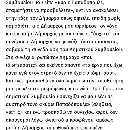
Συμβουλίου μου είπε «κύριε Παπαδόπουλε,
σταματήστε να προσβάλλετε», αντί να ανακαλέσει
στην τάξη τον Δήμαρχο όπως όφειλε, επειδή χωρίς
αρμοδιότητα ο Δήμαρχος μού αφαίρεσε τον λόγο
και επειδή ο Δήμαρχος με αποκάλεσε “άσχετο” και
συνέχισε ο Δήμαρχος να φωνάζει διαταράσσοντας
σοβαρά τη συνεδρίαση του Δημοτικού Συμβουλίου.
Στη συνέχεια, ρωτώ τον Δήμαρχο «που
ιδιωτεύσατε;» και εκείνος απαντά «τα έργα που έχω
κάνει εγώ στον στρατό δεν τα έχεις υπόψη σου».
Και ενώ προσπαθώ να ολοκληρώσω την τοποθέτησή
μου με κλειστό μικρόφωνο, και ενώ ο Πρόεδρος του
Δημοτικού Συμβουλίου συνεχίζει να μου λέει σε
αυστηρό τόνο «κύριε Παπαδόπουλε» (αλήθεια,
γιατί;;;), και ενώ προσπαθώ να συνεχίσω αφού δεν
ακούγομαι λόγω κλειστού μικροφώνου, αμέσως
μετά ο Δήμαρχος, απευθυνόμενος σε εμένα