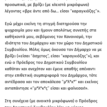
προσωπικά, με βρίζει (με κλειστά μικρόφωνα)
λέγοντας «βρε άντε από δω… είσαι “καραγκιόζης”».
Εγώ μέχρι εκείνη τη στιγμή διατηρούσα την
ψυχραιμία μου και ήμουν απολύτως συνεπής στα
καθήκοντά μου, σεβόμενος τον Κανονισμό, την
ιδιότητα του Δημάρχου και τον χώρο του Δημοτικού
Συμβουλίου. Μόλις όμως άκουσα τον Δήμαρχο να με
βρίζει («είσαι “άσχετος”, είσαι “καραγκιόζης”»), και
ενώ ο Πρόεδρος του Δημοτικού Συμβουλίου
καθόταν και ανεχόταν και έμενε απαθής απέναντι
στην επιθετική συμπεριφορά του Δημάρχου, τότε
αντέδρασα και τον αποκάλεσα “μ*λ*κ*” και εκείνος
ανταπάντησε «”μ*λ*κ*ς” είσαι και φαίνεσαι!».
Στη συνέχεια (με ανοικτά μικρόφωνα) ο Πρόεδρος