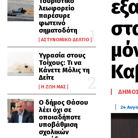
εξ
Τουριστικό
λεωφορείο
παρέσυρε
στ
φωτεινό
σηματοδότη
ΑΣΤΥΝΟΜΙΚΌ ΔΕΛΤΊΟ
μόν
Υγρασία στους
Τοίχους: Τι να
Κα
Κάνετε Μόλις τη
Δείτε
Η ΖΩΉ ΜΑΣ
ΔΉΜΟΣ
Ο δήμος Θάσου
24 Αυγ
λέει όχι σε
οποιαδήποτε
υποβάθμιση
σχολικών