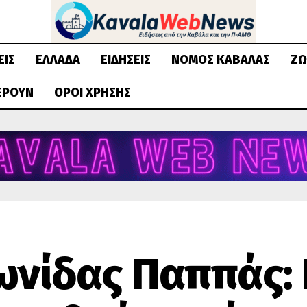
ΕΙΣ
ΕΛΛΆΔΑ
ΕΙΔΉΣΕΙΣ
ΝΟΜΌΣ ΚΑΒΆΛΑΣ
ΖΩ
ΈΡΟΥΝ
ΌΡΟΙ ΧΡΉΣΗΣ
ωνίδας Παππάς: