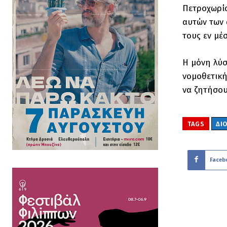
Πετροχωρίο
αυτών των 
τους εν μέ
Η μόνη λύσ
νομοθετική
να ζητήσου
TAGS
ΔΙ
Faceb