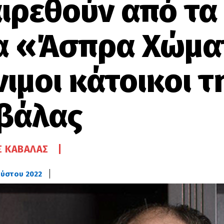
αιρεθούν από τα
α «Άσπρα Χώμα
ιμοι κάτοικοι τ
βάλας
 ΚΑΒΆΛΑΣ
ούστου 2022