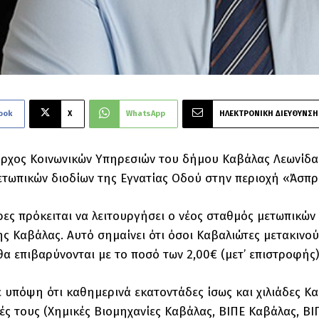
ook
X
WhatsApp
ΗΛΕΚΤΡΟΝΙΚΗ ΔΙΕΥΘΥΝΣΗ
ρχος Κοινωνικών Υπηρεσιών του δήμου Καβάλας Λεωνίδας
τωπικών διοδίων της Εγνατίας Οδού στην περιοχή «Άσπ
έρες πρόκειται να λειτουργήσει ο νέος σταθμός μετωπικώ
ς Καβάλας. Αυτό σημαίνει ότι όσοι Καβαλιώτες μετακινο
θα επιβαρύνονται με το ποσό των 2,00€ (μετ’ επιστροφής)
 υπόψη ότι καθημερινά εκατοντάδες ίσως και χιλιάδες Κα
ιές τους (Χημικές Βιομηχανίες Καβάλας, ΒΙΠΕ Καβάλας, ΒΙ