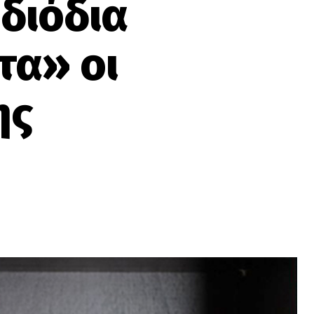
 διόδια
τα» οι
ης