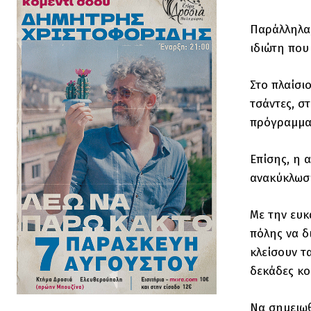
Παράλληλα,
ιδιώτη που
Στο πλαίσι
τσάντες, σ
πρόγραμμα
Επίσης, η 
ανακύκλωση
Με την ευκ
πόλης να δ
κλείσουν τ
δεκάδες κο
Να σημειωθ