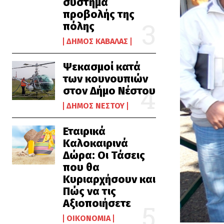
σύστημα
προβολής της
πόλης
ΔΉΜΟΣ ΚΑΒΆΛΑΣ
Ψεκασμοί κατά
των κουνουπιών
στον Δήμο Νέστου
ΔΉΜΟΣ ΝΈΣΤΟΥ
Εταιρικά
Καλοκαιρινά
Δώρα: Οι Τάσεις
που θα
Κυριαρχήσουν και
Πώς να τις
Αξιοποιήσετε
ΟΙΚΟΝΟΜΊΑ