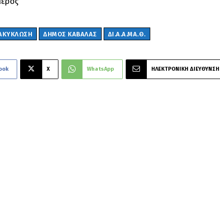
μερος
ΑΚΎΚΛΩΣΗ
ΔΗΜΟΣ ΚΑΒΑΛΑΣ
ΔΙ.Α.Α.ΜΑ.Θ.
ook
X
WhatsApp
ΗΛΕΚΤΡΟΝΙΚΗ ΔΙΕΥΘΥΝΣΗ