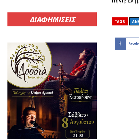
Πηγή: Ενή
ΔΙΑΦΗΜΙΣΕΙΣ
TAGS
ΑΝ
Faceb