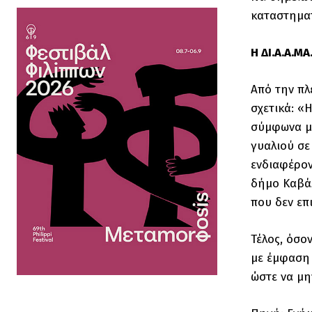
καταστηματ
Η ΔΙ.Α.Α.Μ
Από την πλ
σχετικά: «
σύμφωνα με
γυαλιού σε
ενδιαφέρον
δήμο Καβάλ
που δεν επ
Τέλος, όσο
με έμφαση 
ώστε να μη