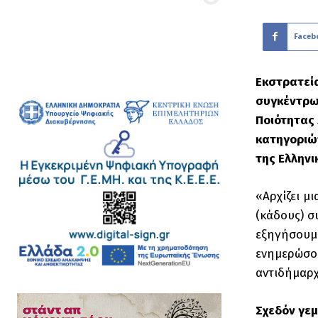
Faceb
Εκστρατεί
συγκέντρω
Ποιότητας 
κατηγοριώ
της Ελληνι
«Αρχίζει μ
(κάδους) σ
εξηγήσουμε
ενημερώσου
αντιδήμαρχ
Σχεδόν γε