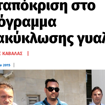
ταπόκριση στο
όγραμμα
ακύκλωσης γυα
 ΚΑΒΆΛΑΣ
υ 2015