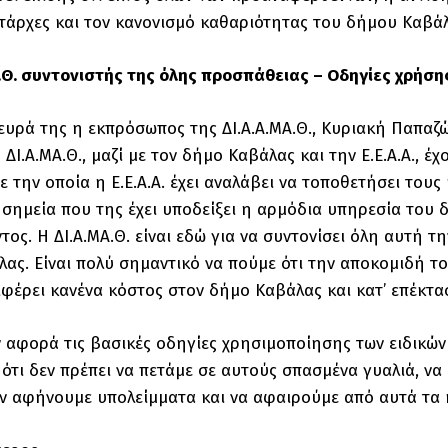
άρχες και τον κανονισμό καθαριότητας του δήμου Καβάλ
Α.Θ. συντονιστής της όλης προσπάθειας – Οδηγίες χρήσ
ευρά της η εκπρόσωπος της ΔΙ.Α.Α.ΜΑ.Θ., Κυριακή Παπαζ
Η ΔΙ.Α.ΜΑ.Θ., μαζί με τον δήμο Καβάλας και την Ε.Ε.Α.Α.,
 την οποία η Ε.Ε.Α.Α. έχει αναλάβει να τοποθετήσει του
 σημεία που της έχει υποδείξει η αρμόδια υπηρεσία του 
τος. Η ΔΙ.Α.ΜΑ.Θ. είναι εδώ για να συντονίσει όλη αυτή 
ας. Είναι πολύ σημαντικό να πούμε ότι την αποκομιδή του
ιφέρει κανένα κόστος στον δήμο Καβάλας και κατ’ επέκτ
ν αφορά τις βασικές οδηγίες χρησιμοποίησης των ειδικώ
ότι δεν πρέπει να πετάμε σε αυτούς σπασμένα γυαλιά, να
ν αφήνουμε υπολείμματα και να αφαιρούμε από αυτά τα 