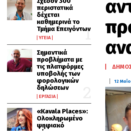
αν
Σχεδόν 300
περιστατικά
δέχεται
πρ
καθημερινά το
Τμήμα Επειγόντων
ΥΓΕΊΑ
αν
Σημαντικά
προβλήματα με
τις πλατφόρμες
ΔΉΜΟΣ
υποβολής των
φορολογικών
12 Μαΐο
δηλώσεων
ΕΡΓΑΣΊΑ
«Kavala Places»:
Ολοκληρωμένο
ψηφιακό