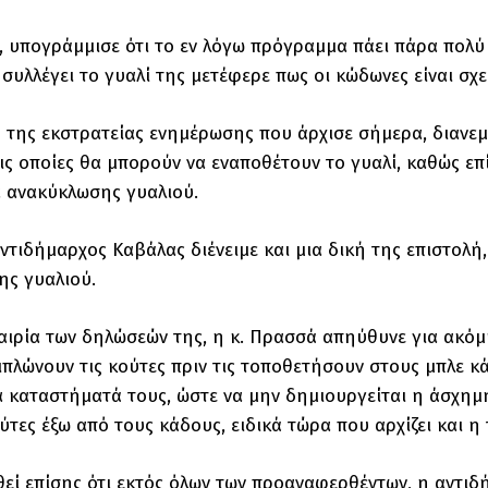
 υπογράμμισε ότι το εν λόγω πρόγραμμα πάει πάρα πολύ κα
 συλλέγει το γυαλί της μετέφερε πως οι κώδωνες είναι σχε
ο της εκστρατείας ενημέρωσης που άρχισε σήμερα, διανε
τις οποίες θα μπορούν να εναποθέτουν το γυαλί, καθώς επ
 ανακύκλωσης γυαλιού.
αντιδήμαρχος Καβάλας διένειμε και μια δική της επιστολ
ς γυαλιού.
αιρία των δηλώσεών της, η κ. Πρασσά απηύθυνε για ακ
ιπλώνουν τις κούτες πριν τις τοποθετήσουν στους μπλε κά
α καταστήματά τους, ώστε να μην δημιουργείται η άσχημη
ύτες έξω από τους κάδους, ειδικά τώρα που αρχίζει και η
εί επίσης ότι εκτός όλων των προαναφερθέντων, η αντιδ