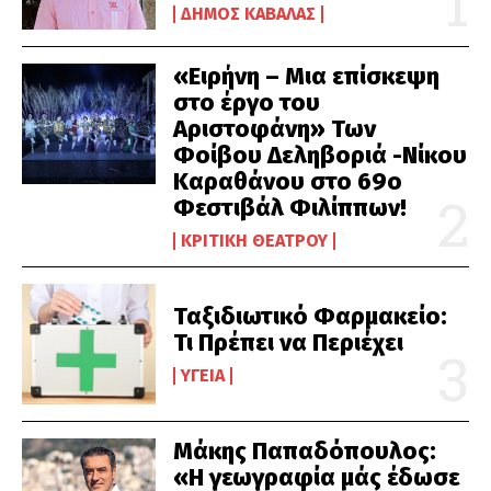
ΔΉΜΟΣ ΚΑΒΆΛΑΣ
«Ειρήνη – Μια επίσκεψη
στο έργο του
Αριστοφάνη» Των
Φοίβου Δεληβοριά -Νίκου
Καραθάνου στο 69ο
Φεστιβάλ Φιλίππων!
ΚΡΙΤΙΚΉ ΘΕΆΤΡΟΥ
Ταξιδιωτικό Φαρμακείο:
Τι Πρέπει να Περιέχει
ΥΓΕΊΑ
Μάκης Παπαδόπουλος:
«Η γεωγραφία μάς έδωσε