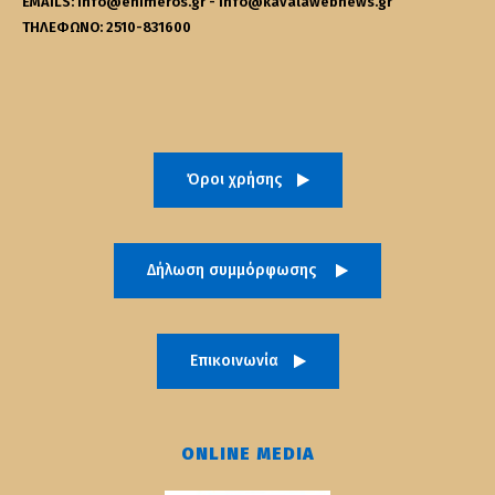
EMAILS: info@enimeros.gr - info@kavalawebnews.gr
ΤΗΛΕΦΩΝΟ: 2510-831600
Όροι χρήσης
Δήλωση συμμόρφωσης
Επικοινωνία
ONLINE MEDIA