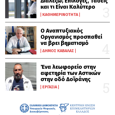
Διαλέξω; Επιλογές, Τάσεις
και τι Είναι Καλύτερο
ΚΑΘΗΜΕΡΙΝΌΤΗΤΑ
Ο Αναπτυξιακός
Οργανισμός προσπαθεί
να βρει βηματισμό
ΔΉΜΟΣ ΚΑΒΆΛΑΣ
Ένα λεωφορείο στην
αφετηρία των Αστικών
στην οδό Δοϊράνης
ΕΡΓΑΣΊΑ