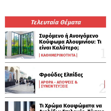
Τελευταία Θέματα
Συρόμενο ή Ανοιγόμενο
Κούφωμα Αλουμινίου: Τι
είναι Καλύτερο;
ΚΑΘΗΜΕΡΙΝΌΤΗΤΑ
Φρούδες Ελπίδες
ΆΡΘΡΑ - ΑΠΌΨΕΙΣ &
ΣΥΝΕΝΤΕΎΞΕΙΣ
Τι Χρώμα Κουφώματα να