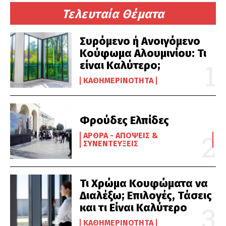
Τελευταία Θέματα
Συρόμενο ή Ανοιγόμενο
Κούφωμα Αλουμινίου: Τι
είναι Καλύτερο;
ΚΑΘΗΜΕΡΙΝΌΤΗΤΑ
Φρούδες Ελπίδες
ΆΡΘΡΑ - ΑΠΌΨΕΙΣ &
ΣΥΝΕΝΤΕΎΞΕΙΣ
Τι Χρώμα Κουφώματα να
Διαλέξω; Επιλογές, Τάσεις
και τι Είναι Καλύτερο
ΚΑΘΗΜΕΡΙΝΌΤΗΤΑ