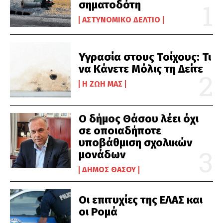
σηματοδότη
ΑΣΤΥΝΟΜΙΚΌ ΔΕΛΤΊΟ
Υγρασία στους Τοίχους: Τι
να Κάνετε Μόλις τη Δείτε
Η ΖΩΉ ΜΑΣ
Ο δήμος Θάσου λέει όχι
σε οποιαδήποτε
υποβάθμιση σχολικών
μονάδων
ΔΉΜΟΣ ΘΆΣΟΥ
Οι επιτυχίες της ΕΛΑΣ και
οι Ρομά