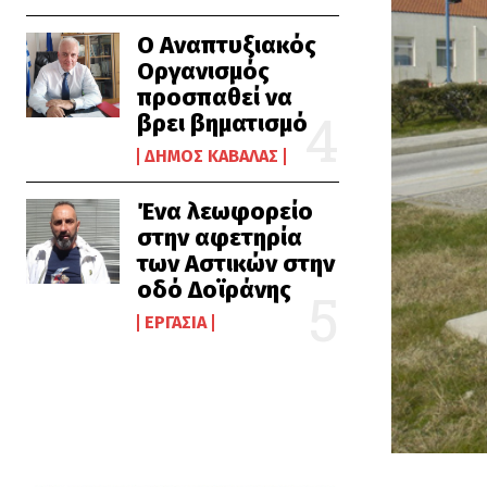
Ο Αναπτυξιακός
Οργανισμός
προσπαθεί να
βρει βηματισμό
ΔΉΜΟΣ ΚΑΒΆΛΑΣ
Ένα λεωφορείο
στην αφετηρία
των Αστικών στην
οδό Δοϊράνης
ΕΡΓΑΣΊΑ