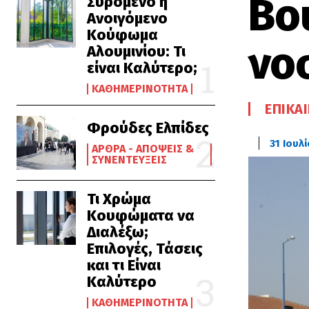
Βο
Συρόμενο ή
Ανοιγόμενο
Κούφωμα
νο
Αλουμινίου: Τι
είναι Καλύτερο;
ΚΑΘΗΜΕΡΙΝΌΤΗΤΑ
ΕΠΙΚΑ
Φρούδες Ελπίδες
31 Ιουλ
ΆΡΘΡΑ - ΑΠΌΨΕΙΣ &
ΣΥΝΕΝΤΕΎΞΕΙΣ
Τι Χρώμα
Κουφώματα να
Διαλέξω;
Επιλογές, Τάσεις
και τι Είναι
Καλύτερο
ΚΑΘΗΜΕΡΙΝΌΤΗΤΑ