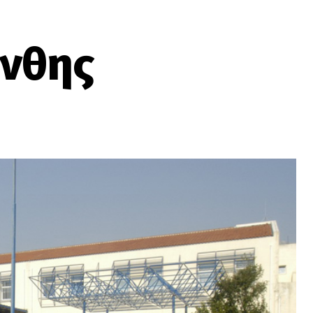
άνθης