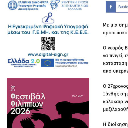
Faceb
Με μια σημ
προσωπικό 
Ο νεαρός Β
να πνιγεί,
κατάσταση 
από υπεράν
Ο 27χρονος
Ξάνθης σημ
καλοκαιριν
μαξιλαροθή
Η διοίκηση