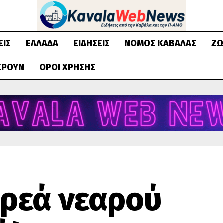
ΕΙΣ
ΕΛΛΆΔΑ
ΕΙΔΉΣΕΙΣ
ΝΟΜΌΣ ΚΑΒΆΛΑΣ
ΖΩ
ΈΡΟΥΝ
ΌΡΟΙ ΧΡΉΣΗΣ
ρεά νεαρού