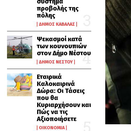
σύστημα
προβολής της
πόλης
ΔΉΜΟΣ ΚΑΒΆΛΑΣ
Ψεκασμοί κατά
των κουνουπιών
στον Δήμο Νέστου
ΔΉΜΟΣ ΝΈΣΤΟΥ
Εταιρικά
Καλοκαιρινά
Δώρα: Οι Τάσεις
που θα
Κυριαρχήσουν και
Πώς να τις
Αξιοποιήσετε
ΟΙΚΟΝΟΜΊΑ