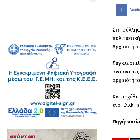
Faceb
Στη σύλληψ
πολιτιστικ
Αρχαιοτήτω
Συγκεκριμέ
ανασκαφές 
αρχαιότητα
Κατασχέθηκ
ένα Ι.Χ.Φ. 
Πηγή: voria