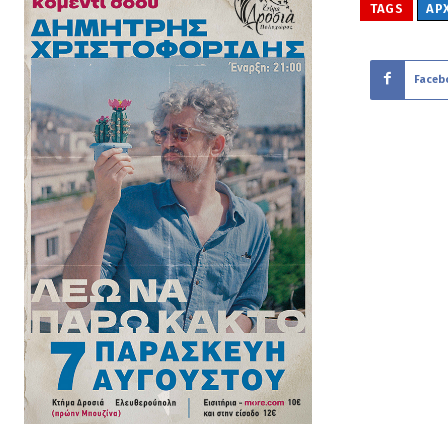
TAGS
ΑΡ
Faceb