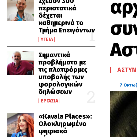
αρ
Σχεδόν 300
περιστατικά
δέχεται
συ
καθημερινά το
Τμήμα Επειγόντων
ΥΓΕΊΑ
Ασ
Σημαντικά
προβλήματα με
τις πλατφόρμες
ΑΣΤΥΝ
υποβολής των
φορολογικών
7 Οκτω
δηλώσεων
ΕΡΓΑΣΊΑ
«Kavala Places»:
Ολοκληρωμένο
ψηφιακό