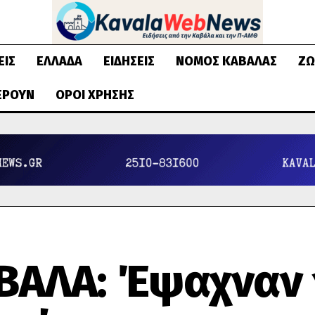
ΕΙΣ
ΕΛΛΆΔΑ
ΕΙΔΉΣΕΙΣ
ΝΟΜΌΣ ΚΑΒΆΛΑΣ
ΖΩ
ΈΡΟΥΝ
ΌΡΟΙ ΧΡΉΣΗΣ
ΒΑΛΑ: Έψαχναν 