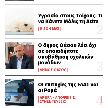
Υγρασία στους Τοίχους: Τι
να Κάνετε Μόλις τη Δείτε
Η ΖΩΉ ΜΑΣ
Ο δήμος Θάσου λέει όχι
σε οποιαδήποτε
υποβάθμιση σχολικών
μονάδων
ΔΉΜΟΣ ΘΆΣΟΥ
Οι επιτυχίες της ΕΛΑΣ και
οι Ρομά
ΆΡΘΡΑ - ΑΠΌΨΕΙΣ &
ΣΥΝΕΝΤΕΎΞΕΙΣ