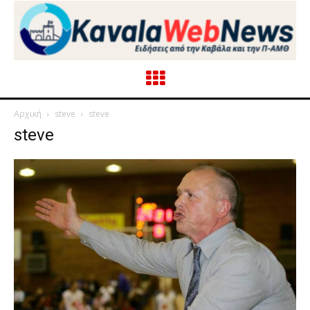
Αρχική
steve
steve
steve