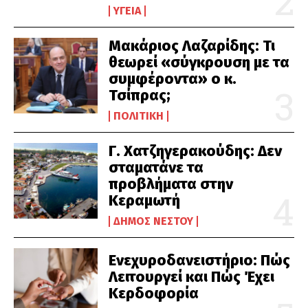
ΥΓΕΊΑ
Μακάριος Λαζαρίδης: Τι
θεωρεί «σύγκρουση με τα
συμφέροντα» ο κ.
Τσίπρας;
ΠΟΛΙΤΙΚΉ
Γ. Χατζηγερακούδης: Δεν
σταματάνε τα
προβλήματα στην
Κεραμωτή
ΔΉΜΟΣ ΝΈΣΤΟΥ
Ενεχυροδανειστήριο: Πώς
Λειτουργεί και Πώς Έχει
Κερδοφορία