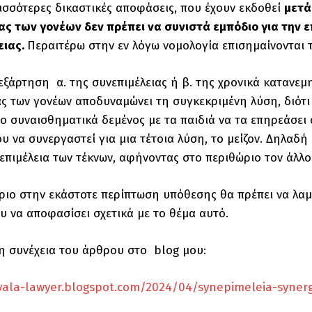
ισσότερες δικαστικές αποφάσεις, που έχουν εκδοθεί
μετά
ς των γονέων δεν πρέπει να συνιστά εμπόδιο για την ε
ειας.
Περαιτέρω στην εν λόγω νομολογία επισημαίνονται 
εξάρτηση α. της συνεπιμέλειας ή β. της χρονικά κατανεμ
ς των γονέων αποδυναμώνει τη συγκεκριμένη λύση, διότι
ο συναισθηματικά δεμένος με τα παιδιά να τα επηρεάσει 
υ να συνεργαστεί για μια τέτοια λύση, το μείζον. Δηλαδή 
επιμέλεια των τέκνων, αφήνοντας στο περιθώριο τον άλλο
ριο στην εκάστοτε περίπτωση υπόθεσης θα πρέπει να λαμβ
υ να αποφασίσει σχετικά με το θέμα αυτό.
η συνέχεια του άρθρου στo blog μου:
vala-lawyer.blogspot.com/2024/04/synepimeleia-syner