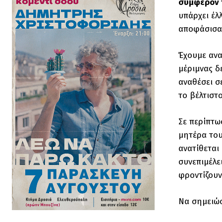
συμφέρον τ
υπάρχει έλ
αποφάσισαν
Έχουμε ανα
μέριμνας δ
αναθέσει σ
το βέλτιστ
Σε περίπτω
μητέρα του
ανατίθεται
συνεπιμέλε
φροντίζουν
Να σημειώσ