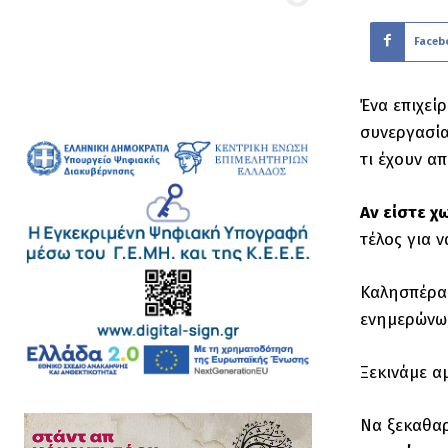
Faceb
Ένα επιχεί
συνεργασία
τι έχουν α
Αν είστε χ
τέλος για 
Καλησπέρα 
ενημερώνω,
Ξεκινάμε α
Να ξεκαθαρ