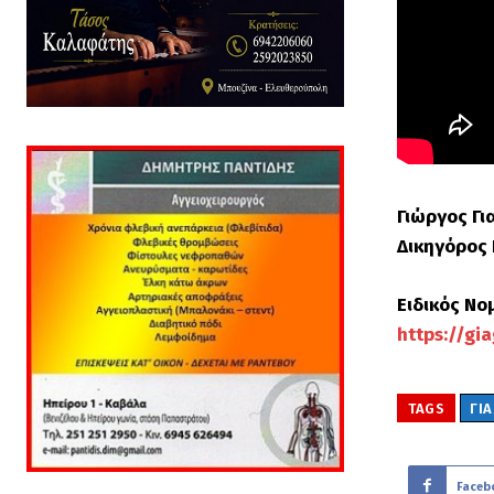
Γιώργος Γ
Δικηγόρος
Ειδικός Νο
https://gi
TAGS
ΓΙ
Faceb