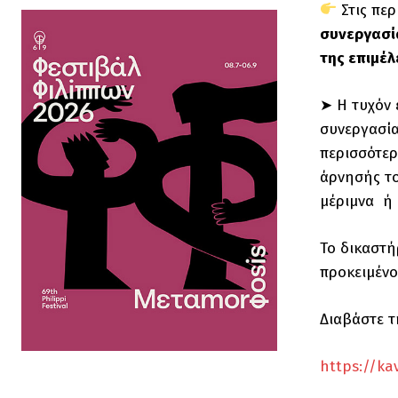
Στις περ
συνεργασία
της επιμέλ
➤ Η τυχόν 
συνεργασία
περισσότερ
άρνησής το
μέριμνα ή 
Το δικαστή
προκειμένο
Διαβάστε τ
https://ka