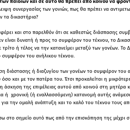
ων παιδιών και σε αυτό θα πρέπει από κοινού να φροντί
λειψη συνεργασίας των γονιών, πως θα πρέπει να αντιμετω
 τα δικαστήρια?
φέρει και στο παρελθόν ότι σε καθεστώς διάσπασης συμ
εν είναι δυνατή ή προς το συμφέρον του τέκνου, το Δικασ
ε τρίτο ή τέλος να την κατανείμει μεταξύ των γονέων. Το 
ο συμφέρον του ανήλικου τέκνου.
ση διάστασης ή διαζυγίου των γονέων το συμφέρον του α
 όσο και με τον πατέρα του. Έτσι προκαλείται η μικρότε
 η άσκηση της επιμέλειας αυτού από κοινού στη μητέρα κα
ια ή χρονική (ή εναλλασσόμενη) κατανομή αυτής ανάμεσα 
 για την ομαλή ανάπτυξη και το καλό του τέκνου τους απ
ω στο σημείο αυτό πως από την επισκόπηση της μέχρι 