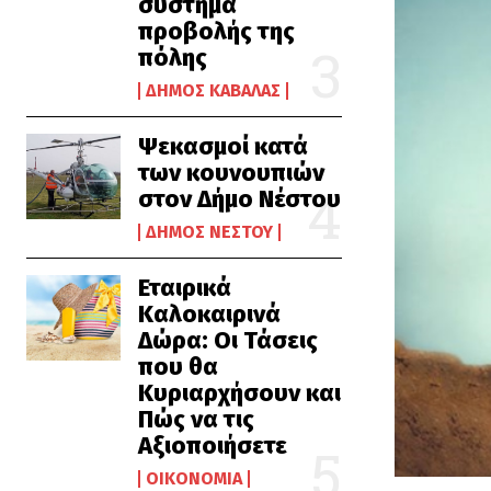
σύστημα
προβολής της
πόλης
ΔΉΜΟΣ ΚΑΒΆΛΑΣ
Ψεκασμοί κατά
των κουνουπιών
στον Δήμο Νέστου
ΔΉΜΟΣ ΝΈΣΤΟΥ
Εταιρικά
Καλοκαιρινά
Δώρα: Οι Τάσεις
που θα
Κυριαρχήσουν και
Πώς να τις
Αξιοποιήσετε
ΟΙΚΟΝΟΜΊΑ