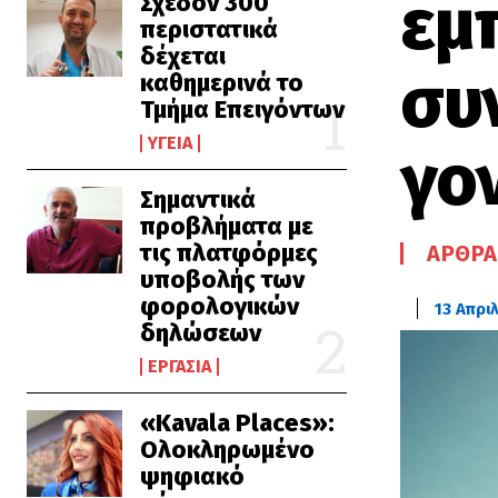
εμ
Σχεδόν 300
περιστατικά
δέχεται
συ
καθημερινά το
Τμήμα Επειγόντων
ΥΓΕΊΑ
γο
Σημαντικά
προβλήματα με
τις πλατφόρμες
ΆΡΘΡΑ
υποβολής των
φορολογικών
13 Απρι
δηλώσεων
ΕΡΓΑΣΊΑ
«Kavala Places»:
Ολοκληρωμένο
ψηφιακό