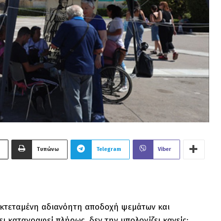
Τυπώνω
Telegram
Viber
η εκτεταμένη αδιανόητη αποδοχή ψεμάτων και
ι καταγραφεί πλήρως, δεν την υπολογίζει κανείς;