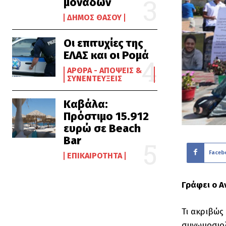
μονάδων
ΔΉΜΟΣ ΘΆΣΟΥ
Οι επιτυχίες της
ΕΛΑΣ και οι Ρομά
ΆΡΘΡΑ - ΑΠΌΨΕΙΣ &
ΣΥΝΕΝΤΕΎΞΕΙΣ
Καβάλα:
Πρόστιμο 15.912
ευρώ σε Beach
Bar
Faceb
ΕΠΙΚΑΙΡΌΤΗΤΑ
Γράφει ο 
Τι ακριβώς
συνωμοσιολ