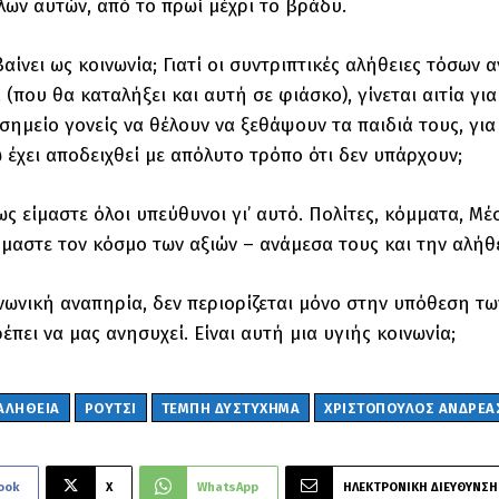
ων αυτών, από το πρωί μέχρι το βράδυ.
βαίνει ως κοινωνία; Γιατί οι συντριπτικές αλήθειες τόσω
, (που θα καταλήξει και αυτή σε φιάσκο), γίνεται αιτία γ
σημείο γονείς να θέλουν να ξεθάψουν τα παιδιά τους, γι
ώ έχει αποδειχθεί με απόλυτο τρόπο ότι δεν υπάρχουν;
ως είμαστε όλοι υπεύθυνοι γι’ αυτό. Πολίτες, κόμματα, Μ
μαστε τον κόσμο των αξιών – ανάμεσα τους και την αλήθ
νωνική αναπηρία, δεν περιορίζεται μόνο στην υπόθεση τω
έπει να μας ανησυχεί. Είναι αυτή μια υγιής κοινωνία;
ΑΛΗΘΕΙΑ
ΡΟΥΤΣΙ
ΤΕΜΠΗ ΔΥΣΤΥΧΗΜΑ
ΧΡΙΣΤΟΠΟΥΛΟΣ ΑΝΔΡΕΑ
ook
X
WhatsApp
ΗΛΕΚΤΡΟΝΙΚΗ ΔΙΕΥΘΥΝΣΗ