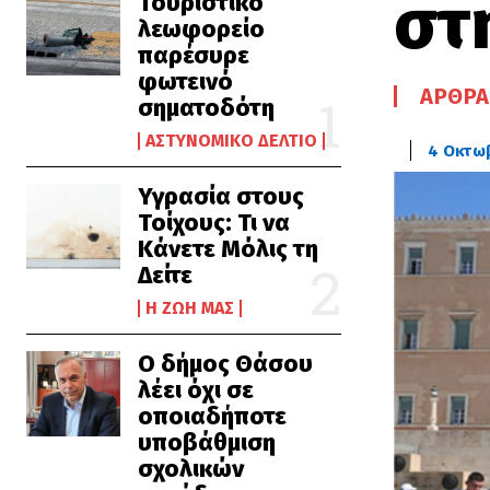
στ
Τουριστικό
λεωφορείο
παρέσυρε
φωτεινό
ΆΡΘΡΑ
σηματοδότη
ΑΣΤΥΝΟΜΙΚΌ ΔΕΛΤΊΟ
4 Οκτω
Υγρασία στους
Τοίχους: Τι να
Κάνετε Μόλις τη
Δείτε
Η ΖΩΉ ΜΑΣ
Ο δήμος Θάσου
λέει όχι σε
οποιαδήποτε
υποβάθμιση
σχολικών