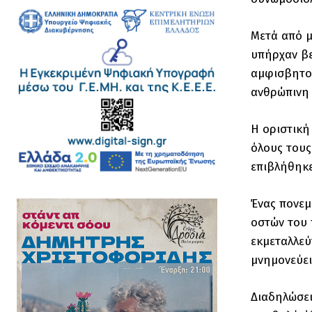
Μετά από μ
υπήρχαν βε
αμφισβητού
ανθρώπινη 
Η οριστική
όλους τους
επιβλήθηκε.
Ένας πονεμ
οστών του 
εκμεταλλεύ
μνημονεύε
Διαδηλώσει