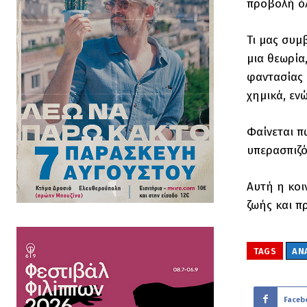
προβολή όλ
Τι μας συμ
μια θεωρία
φαντασίας 
χημικά, εν
Φαίνεται π
υπερασπιζό
Αυτή η κοι
ζωής και πρ
TAGS
ΑΝ
Faceb