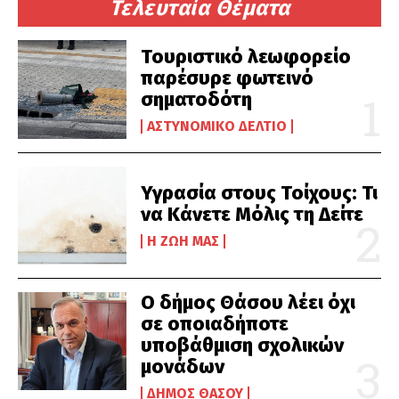
Τελευταία Θέματα
Τουριστικό λεωφορείο
παρέσυρε φωτεινό
σηματοδότη
ΑΣΤΥΝΟΜΙΚΌ ΔΕΛΤΊΟ
Υγρασία στους Τοίχους: Τι
να Κάνετε Μόλις τη Δείτε
Η ΖΩΉ ΜΑΣ
Ο δήμος Θάσου λέει όχι
σε οποιαδήποτε
υποβάθμιση σχολικών
μονάδων
ΔΉΜΟΣ ΘΆΣΟΥ