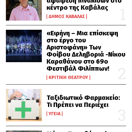
αφαίρεση πινακίδων στο
κέντρο της Καβάλας
ΔΉΜΟΣ ΚΑΒΆΛΑΣ
«Ειρήνη – Μια επίσκεψη
στο έργο του
Αριστοφάνη» Των
Φοίβου Δεληβοριά -Νίκου
Καραθάνου στο 69ο
Φεστιβάλ Φιλίππων!
ΚΡΙΤΙΚΉ ΘΕΆΤΡΟΥ
Ταξιδιωτικό Φαρμακείο:
Τι Πρέπει να Περιέχει
ΥΓΕΊΑ