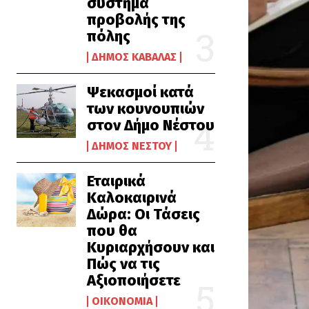
σύστημα
προβολής της
πόλης
ΔΉΜΟΣ ΚΑΒΆΛΑΣ
Ψεκασμοί κατά
των κουνουπιών
στον Δήμο Νέστου
ΔΉΜΟΣ ΝΈΣΤΟΥ
Εταιρικά
Καλοκαιρινά
Δώρα: Οι Τάσεις
που θα
Κυριαρχήσουν και
Πώς να τις
Αξιοποιήσετε
ΟΙΚΟΝΟΜΊΑ