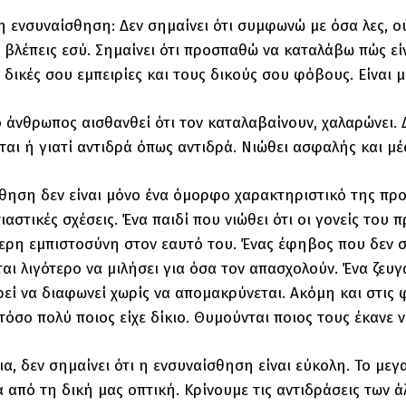
 η ενσυναίσθηση: Δεν σημαίνει ότι συμφωνώ με όσα λες, 
 βλέπεις εσύ. Σημαίνει ότι προσπαθώ να καταλάβω πώς είν
ις δικές σου εμπειρίες και τους δικούς σου φόβους. Είναι
 ο άνθρωπος αισθανθεί ότι τον καταλαβαίνουν, χαλαρώνει. 
αι ή γιατί αντιδρά όπως αντιδρά. Νιώθει ασφαλής και μέ
θηση δεν είναι μόνο ένα όμορφο χαρακτηριστικό της προσ
σιαστικές σχέσεις. Ένα παιδί που νιώθει ότι οι γονείς το
ερη εμπιστοσύνη στον εαυτό του. Ένας έφηβος που δεν σ
αι λιγότερο να μιλήσει για όσα τον απασχολούν. Ένα ζευγ
ρεί να διαφωνεί χωρίς να απομακρύνεται. Ακόμη και στις φ
όσο πολύ ποιος είχε δίκιο. Θυμούνται ποιος τους έκανε να
ια, δεν σημαίνει ότι η ενσυναίσθηση είναι εύκολη. Το μεγ
 από τη δική μας οπτική. Κρίνουμε τις αντιδράσεις των 