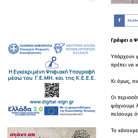
Faceb
Γράφει ο 
Υπάρχουν φ
πρέπει να κ
Κι όμως, α
Οι περισσό
ψάχνουμε λ
πείσουμε ό
Το κάνουμε