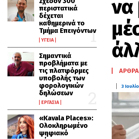
να
Σχεδόν 300
περιστατικά
δέχεται
μέ
καθημερινά το
Τμήμα Επειγόντων
ΥΓΕΊΑ
άλ
Σημαντικά
προβλήματα με
τις πλατφόρμες
ΆΡΘΡΑ
υποβολής των
φορολογικών
3 Ιουλί
δηλώσεων
ΕΡΓΑΣΊΑ
«Kavala Places»:
Ολοκληρωμένο
ψηφιακό