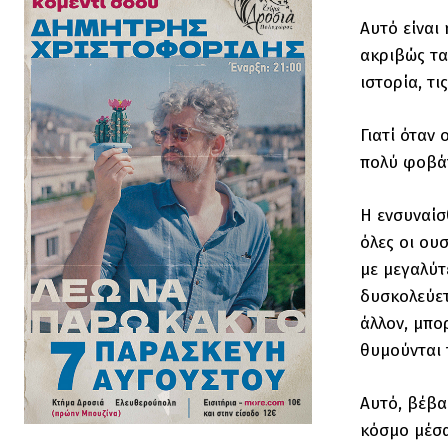
Αυτό είναι
ακριβώς τα
ιστορία, τ
Γιατί όταν
πολύ φοβάτ
Η ενσυναίσ
όλες οι ου
με μεγαλύτ
δυσκολεύετ
άλλον, μπο
θυμούνται τ
Αυτό, βέβα
κόσμο μέσα