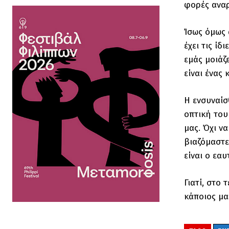
φορές αναρ
Ίσως όμως 
έχει τις ίδ
εμάς μοιάζε
είναι ένας
Η ενσυναίσ
οπτική του
μας. Όχι ν
βιαζόμαστε
είναι ο εα
Γιατί, στο
κάποιος μα