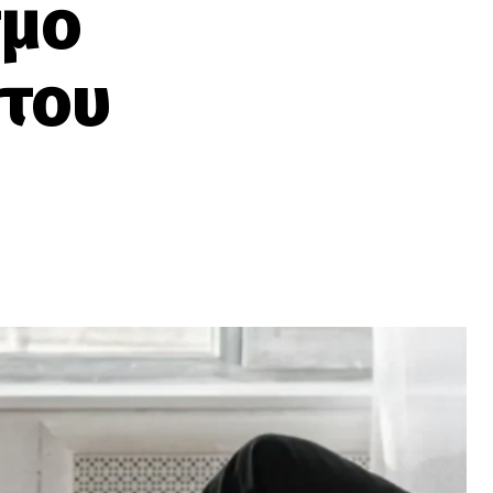
σμο
 του