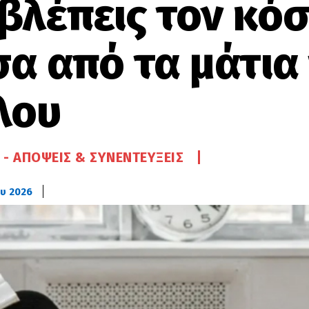
 βλέπεις τον κό
σα από τα μάτια
λου
 - ΑΠΌΨΕΙΣ & ΣΥΝΕΝΤΕΎΞΕΙΣ
ου 2026