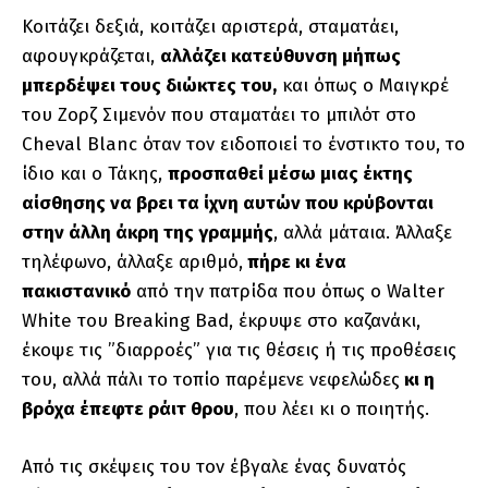
Κοιτάζει δεξιά, κοιτάζει αριστερά, σταματάει,
αφουγκράζεται,
αλλάζει κατεύθυνση μήπως
μπερδέψει τους διώκτες του,
και όπως ο Μαιγκρέ
του Ζορζ Σιμενόν που σταματάει το μπιλότ στο
Cheval Blanc όταν τον ειδοποιεί το ένστικτο του, το
ίδιο και ο Τάκης,
προσπαθεί μέσω μιας έκτης
αίσθησης να βρει τα ίχνη αυτών που κρύβονται
στην άλλη άκρη της γραμμής
, αλλά μάταια. Άλλαξε
τηλέφωνο, άλλαξε αριθμό,
πήρε κι ένα
πακιστανικό
από την πατρίδα που όπως ο Walter
White του Breaking Bad, έκρυψε στο καζανάκι,
έκοψε τις ”διαρροές” για τις θέσεις ή τις προθέσεις
του, αλλά πάλι το τοπίο παρέμενε νεφελώδες
κι η
βρόχα έπεφτε ράιτ θρου
, που λέει κι ο ποιητής.
Από τις σκέψεις του τον έβγαλε ένας δυνατός