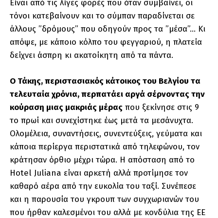
Είναι από τις λίγες φορές που όταν συμβαίνει, οι
τόνοι κατεβαίνουν και το σύμπαν παραδίνεται σε
άλλους ”δρόμους” που οδηγούν προς τα ”μέσα”… Κι
απόψε, με κάποιο κόλπο του φεγγαριού, η πλατεία
δείχνει άσπρη κι ακατοίκητη από τα πάντα.
Ο Τάκης, περιστασιακός κάτοικος του Βελγίου τα
τελευταία χρόνια, περπατάει αργά σέρνοντας την
κούραση μιας μακριάς μέρας
που ξεκίνησε στις 9
το πρωί και συνεχίστηκε έως μετά τα μεσάνυχτα.
Ολομέλεια, συναντήσεις, συνεντεύξεις, γεύματα και
κάποια περίεργα περιστατικά από τηλεφώνου, τον
κράτησαν όρθιο μέχρι τώρα. Η απόσταση από το
Hotel Juliana είναι αρκετή αλλά προτίμησε τον
καθαρό αέρα από την ευκολία του ταξί. Συνέπεσε
και η παρουσία του γκρουπ των συγχωριανών του
που ήρθαν καλεσμένοι του αλλά με κονδύλια της ΕΕ