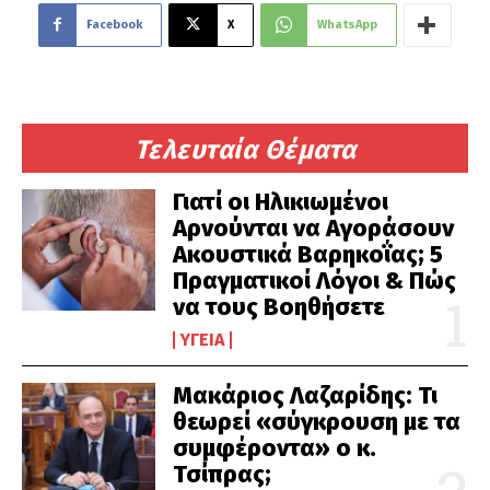
Facebook
X
WhatsApp
Τελευταία Θέματα
Γιατί οι Ηλικιωμένοι
Αρνούνται να Αγοράσουν
Ακουστικά Βαρηκοΐας; 5
Πραγματικοί Λόγοι & Πώς
να τους Βοηθήσετε
ΥΓΕΊΑ
Μακάριος Λαζαρίδης: Τι
θεωρεί «σύγκρουση με τα
συμφέροντα» ο κ.
Τσίπρας;