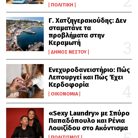
ΠΟΛΙΤΙΚΉ
Γ. Χατζηγερακούδης: Δεν
σταματάνε τα
προβλήματα στην
Κεραμωτή
ΔΉΜΟΣ ΝΈΣΤΟΥ
Ενεχυροδανειστήριο: Πώς
Λειτουργεί και Πώς Έχει
Κερδοφορία
ΟΙΚΟΝΟΜΊΑ
«Sexy Laundry» με Σπύρο
Παπαδόπουλο και Ρένια
Λουιζίδου στο Ακόντισμα
ΠΟΛΙΤΙΣΜΌΣ